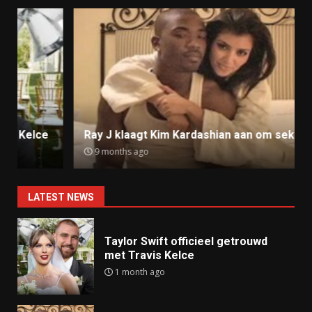
Ray J klaagt Kim Kardashian aan om sekstape
9 months ago
LATEST NEWS
Taylor Swift officieel getrouwd
met Travis Kelce
1 month ago