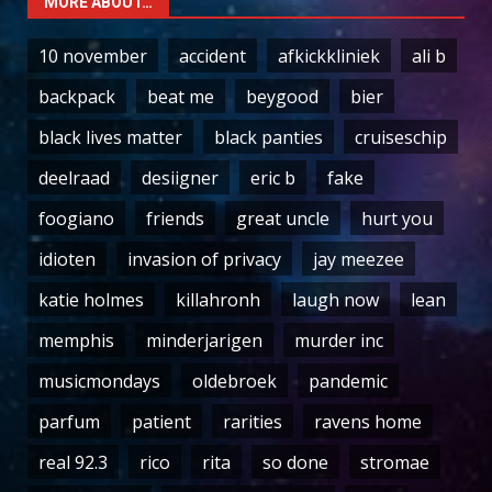
MORE ABOUT…
10 november
accident
afkickkliniek
ali b
backpack
beat me
beygood
bier
black lives matter
black panties
cruiseschip
deelraad
desiigner
eric b
fake
foogiano
friends
great uncle
hurt you
idioten
invasion of privacy
jay meezee
katie holmes
killahronh
laugh now
lean
memphis
minderjarigen
murder inc
musicmondays
oldebroek
pandemic
parfum
patient
rarities
ravens home
real 92.3
rico
rita
so done
stromae