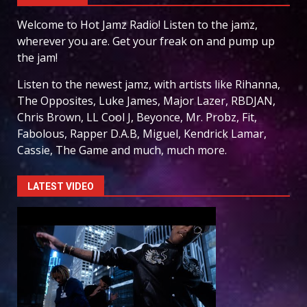
Welcome to Hot Jamz Radio! Listen to the jamz,
wherever you are. Get your freak on and pump up
the jam!
Listen to the newest jamz, with artists like Rihanna,
The Opposites, Luke James, Major Lazer, RBDJAN,
Chris Brown, LL Cool J, Beyonce, Mr. Probz, Fit,
Fabolous, Rapper D.A.B, Miguel, Kendrick Lamar,
Cassie, The Game and much, much more.
LATEST VIDEO