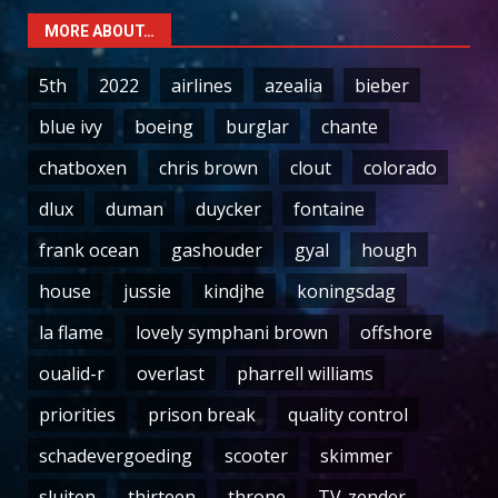
MORE ABOUT…
5th
2022
airlines
azealia
bieber
blue ivy
boeing
burglar
chante
chatboxen
chris brown
clout
colorado
dlux
duman
duycker
fontaine
frank ocean
gashouder
gyal
hough
house
jussie
kindjhe
koningsdag
la flame
lovely symphani brown
offshore
oualid-r
overlast
pharrell williams
priorities
prison break
quality control
schadevergoeding
scooter
skimmer
sluiten
thirteen
throne
TV-zender