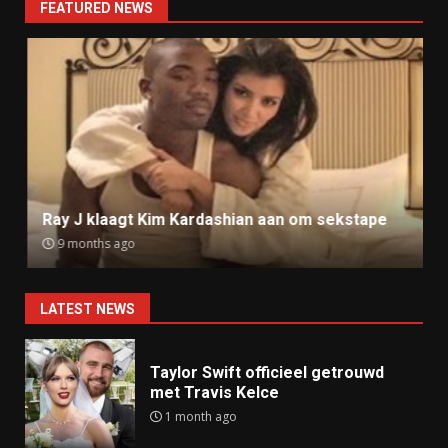
FEATURED NEWS
Ray J klaagt Kim Kardashian aan om sekstape
9 months ago
LATEST NEWS
Taylor Swift officieel getrouwd
met Travis Kelce
1 month ago