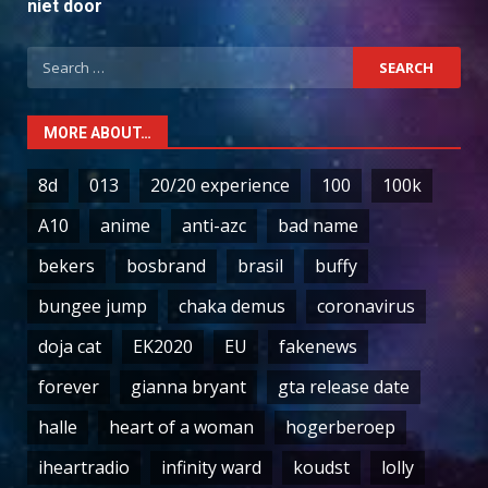
niet door
Search
for:
MORE ABOUT…
8d
013
20/20 experience
100
100k
A10
anime
anti-azc
bad name
bekers
bosbrand
brasil
buffy
bungee jump
chaka demus
coronavirus
doja cat
EK2020
EU
fakenews
forever
gianna bryant
gta release date
halle
heart of a woman
hogerberoep
iheartradio
infinity ward
koudst
lolly