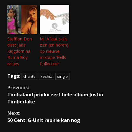
Stefflon Don
M.I.A laat skills
disst Jada
zien (en horen)
Kingdom na
op nieuwe
Burna Boy
mixtape ‘Bells
issues
Collection’
Tags:
chante
keshia
single
Continue
Previous:
Timbaland produceert hele album Justin
Reading
Timberlake
Next:
50 Cent: G-Unit reunie kan nog