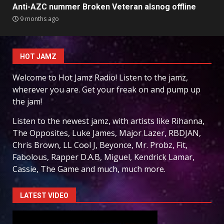
Anti-AZC nummer Broken Veteran alsnog offline
9 months ago
HOT JAMZ
Welcome to Hot Jamz Radio! Listen to the jamz,
wherever you are. Get your freak on and pump up
the jam!
Listen to the newest jamz, with artists like Rihanna,
The Opposites, Luke James, Major Lazer, RBDJAN,
Chris Brown, LL Cool J, Beyonce, Mr. Probz, Fit,
Fabolous, Rapper D.A.B, Miguel, Kendrick Lamar,
Cassie, The Game and much, much more.
LATEST VIDEO