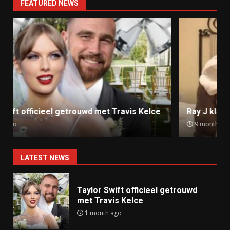
FEATURED NEWS
Ray J klaagt Kim Kardashian aan om sekstape
9 months ago
LATEST NEWS
Taylor Swift officieel getrouwd
met Travis Kelce
1 month ago