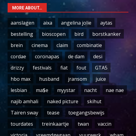
MORE ABOUT…
aanslagen
aixa
angelina jolie
aytas
bestelling
bioscopen
bird
borstkanker
brein
cinema
claim
combinatie
cordae
coronapas
de dam
desi
drizzy
festivals
fiat
fout
GTA5
hbo max
husband
jransom
juice
lesbian
ma$e
myystar
nacht
nae nae
najib amhali
naked picture
skihut
Tairen sway
tease
toegangsbewijs
tourdates
treinkaartje
twan
vaccin
victoria
vreemdgegaan
vuurwerk
wham