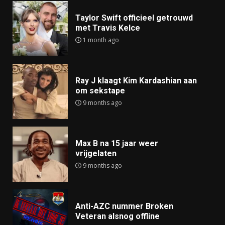
Taylor Swift officieel getrouwd
met Travis Kelce
1 month ago
Ray J klaagt Kim Kardashian aan
om sekstape
9 months ago
Max B na 15 jaar weer
vrijgelaten
9 months ago
Anti-AZC nummer Broken
Veteran alsnog offline