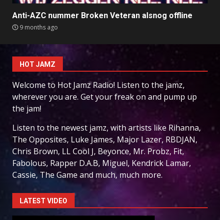
Anti-AZC nummer Broken Veteran alsnog offline
9 months ago
HOT JAMZ
Welcome to Hot Jamz Radio! Listen to the jamz,
wherever you are. Get your freak on and pump up
the jam!
Listen to the newest jamz, with artists like Rihanna,
The Opposites, Luke James, Major Lazer, RBDJAN,
Chris Brown, LL Cool J, Beyonce, Mr. Probz, Fit,
Fabolous, Rapper D.A.B, Miguel, Kendrick Lamar,
Cassie, The Game and much, much more.
LATEST VIDEO