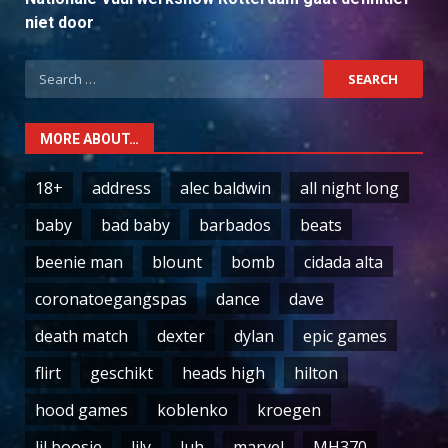
niet door
Search
for:
MORE ABOUT…
18+
address
alec baldwin
all night long
baby
bad baby
barbados
beats
beenie man
blount
bomb
cidada alta
coronatoegangspas
dance
dave
death match
dexter
dylan
epic games
flirt
geschikt
heads high
hilton
hood games
koblenko
kroegen
lil boosie
lily
luh
marvel
MH370