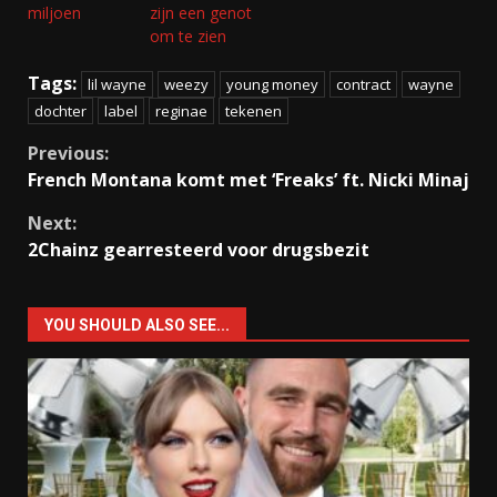
miljoen
zijn een genot
om te zien
Tags:
lil wayne
weezy
young money
contract
wayne
dochter
label
reginae
tekenen
Continue
Previous:
French Montana komt met ‘Freaks’ ft. Nicki Minaj
Reading
Next:
2Chainz gearresteerd voor drugsbezit
YOU SHOULD ALSO SEE...