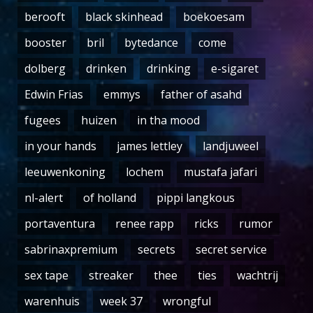
berooft
black skinhead
boekoesam
booster
bril
bytedance
come
dolberg
drinken
drinking
e-sigaret
Edwin Frias
emmys
father of asahd
fugees
huizen
in tha mood
in your hands
james lettley
landjuweel
leeuwenkoning
lochem
mustafa jafari
nl-alert
of holland
pippi langkous
portaventura
renee rapp
ricks
rumor
sabrinaxpremium
secrets
secret service
sex tape
streaker
thee
ties
wachtrij
warenhuis
week 37
wrongful