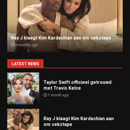
Ray J klaagt Kim Kardashian aan om sekstape
9 months ago
LATEST NEWS
Taylor Swift officieel getrouwd
met Travis Kelce
1 month ago
Ray J klaagt Kim Kardashian aan
om sekstape