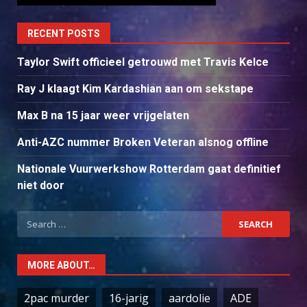
RECENT POSTS
Taylor Swift officieel getrouwd met Travis Kelce
Ray J klaagt Kim Kardashian aan om sekstape
Max B na 15 jaar weer vrijgelaten
Anti-AZC nummer Broken Veteran alsnog offline
Nationale Vuurwerkshow Rotterdam gaat definitief
niet door
Search
for:
MORE ABOUT…
2pac murder
16-jarig
aardolie
ADE