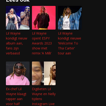
Lil Wayne
Lil Wayne
Lil Wayne
kondigt nieuw
opent ESPY
kondigt nieuwe
album aan,
Awards 2023
‘Welcome To
fans zijn
show met
Tha Carter’
verbaasd
remix ‘A Milli’
tour aan
Ex-chef Lil
Digibeten Lil
Wayne klaagt
Wayne en Nelly
rapper aan
tijdens
voor half
Instagram Live