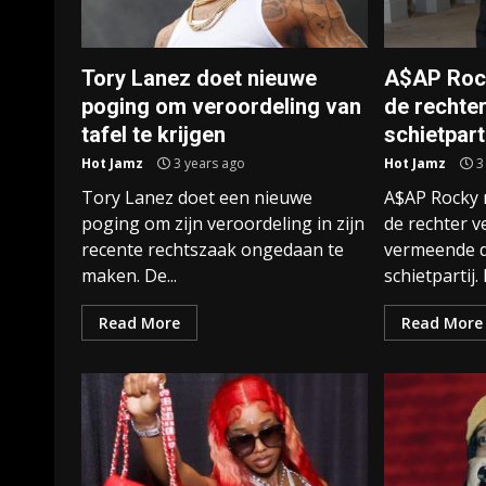
Tory Lanez doet nieuwe
A$AP Rock
poging om veroordeling van
de rechter
tafel te krijgen
schietpart
Hot Jamz
3 years ago
Hot Jamz
3
Tory Lanez doet een nieuwe
A$AP Rocky 
poging om zijn veroordeling in zijn
de rechter v
recente rechtszaak ongedaan te
vermeende 
maken. De...
schietpartij. 
Read More
Read More