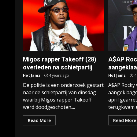
Migos rapper Takeoff (28)
A$AP Rock
overleden na schietpartij
aangeklaa
Hot Jamz
4 years ago
Hot Jamz
4
De politie is een onderzoek gestart
A$AP Rocky 
naar de schietpartij van dinsdag
aangeklaagd
waarbij Migos rapper Takeoff
april gearre
werd doodgeschoten....
terugkwam u
Read More
Read More