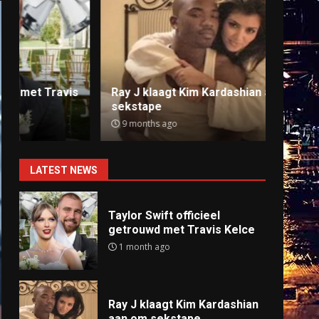
Ray J klaagt Kim Kardashian aan om
Anti
sekstape
offlin
9 months ago
9 mo
LATEST NEWS
Taylor Swift officieel
getrouwd met Travis Kelce
1 month ago
Ray J klaagt Kim Kardashian
aan om sekstape