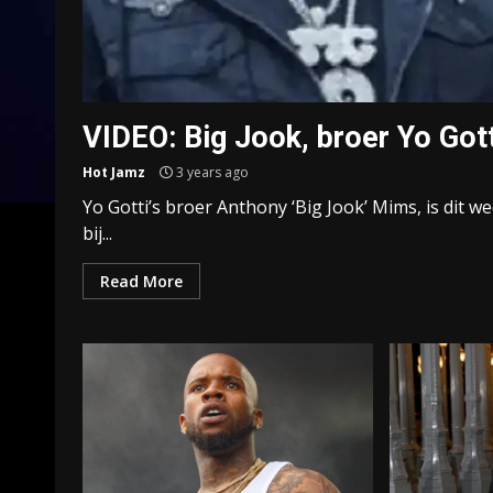
VIDEO: Big Jook, broer Yo Got
Hot Jamz
3 years ago
Yo Gotti’s broer Anthony ‘Big Jook’ Mims, is dit 
bij...
Read More