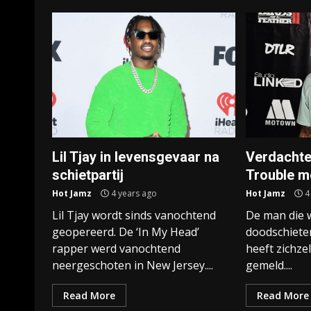
Lil Tjay in levensgevaar na
Verdachte
schietpartij
Trouble me
Hot Jamz
4 years ago
Hot Jamz
4
Lil Tjay wordt sinds vanochtend
De man die 
geopereerd. De ‘In My Head’
doodschiete
rapper werd vanochtend
heeft zichzel
neergeschoten in New Jersey....
gemeld....
Read More
Read More