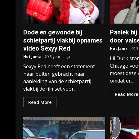
Dode en gewonde bij
Paniek bij
schietpartij vlakbij opnames
door vals
video Sexyy Red
Hot Jamz
3
Hot Jamz
3 years ago
Lil Durk sto
Chicago voo
Sexyy Red heeft een statement
moest deze 
naar buiten gebracht naar
omdat er...
aanleiding van de schietpartij
vlakbij de filmset voor...
Read More
Read More