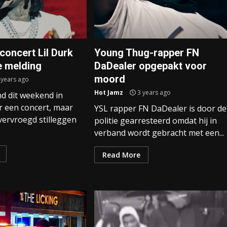
 concert Lil Durk
Young Thug-rapper FN
e melding
DaDealer opgepakt voor
moord
 years ago
Hot Jamz
3 years ago
nd dit weekend in
r een concert, maar
YSL rapper FN DaDealer is door de
vervroegd stilleggen
politie gearresteerd omdat hij in
verband wordt gebracht met een...
Read More