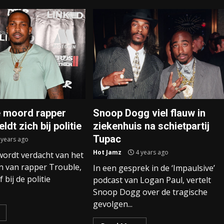
 moord rapper
Snoop Dogg viel flauw in
ldt zich bij politie
ziekenhuis na schietpartij
Tupac
 years ago
Hot Jamz
4 years ago
wordt verdacht van het
n van rapper Trouble,
In een gesprek in de ‘Impaulsive’
f bij de politie
podcast van Logan Paul, vertelt
Snoop Dogg over de tragische
gevolgen...