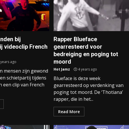
nden bij
Rapper Blueface
ij videoclip French
gearresteerd voor
bedreiging en poging tot
moord
 years ago
Hot Jamz
4 years ago
en mensen zijn gewond
en schietpartij tijdens
Blueface is deze week
 een clip van French
gearresteerd op verdenking van
poging tot moord. De ‘Thotiana’
rapper, die in het...
Read More