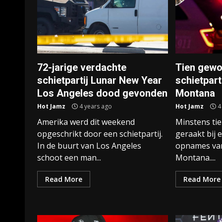
72-jarige verdachte
Tien gewo
schietpartij Lunar New Year
schietpart
Los Angeles dood gevonden
Montana
Hot Jamz
4 years ago
Hot Jamz
4
Amerika werd dit weekend
Minstens ti
opgeschrikt door een schietpartij.
geraakt bij e
In de buurt van Los Angeles
opnames van
schoot een man...
Montana....
Read More
Read More