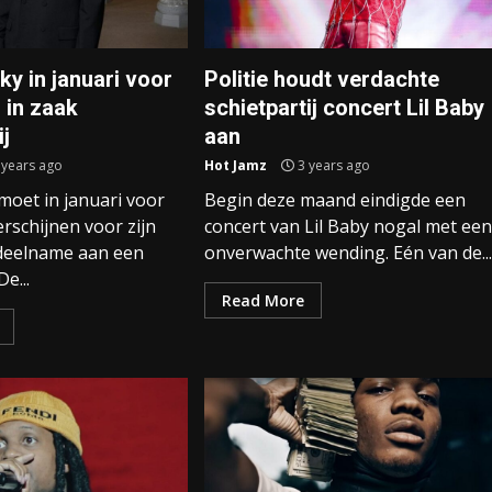
y in januari voor
Politie houdt verdachte
 in zaak
schietpartij concert Lil Baby
ij
aan
 years ago
Hot Jamz
3 years ago
moet in januari voor
Begin deze maand eindigde een
erschijnen voor zijn
concert van Lil Baby nogal met een
deelname aan een
onverwachte wending. Eén van de...
De...
Read More