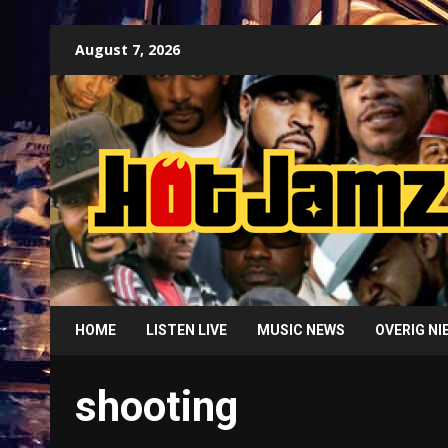
Skip
August 7, 2026
to
content
HOME
LISTEN LIVE
MUSIC NEWS
OVERIG N
shooting