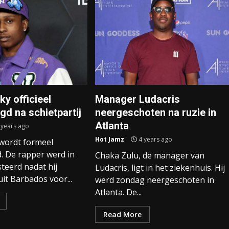
y officieel
Manager Ludacris
gd na schietpartij
neergeschoten na ruzie in
Atlanta
 years ago
Hot Jamz
4 years ago
wordt formeel
. De rapper werd in
Chaka Zulu, de manager van
steerd nadat hij
Ludacris, ligt in het ziekenhuis. Hij
it Barbados voor...
werd zondag neergeschoten in
Atlanta. De...
Read More