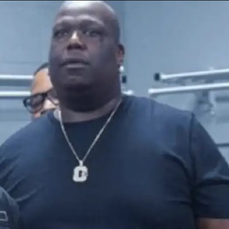
Taylor Swift officieel getrouwd met Travis
Kelce
1 month ago