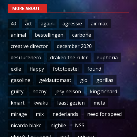
MORE ABOUT…
40
act
again
agressie
air max
animal
bestellingen
carbone
creative director
december 2020
desi lucenero
drakeo the ruler
euphoria
exile
flappy
fototoestel
found
gasoline
geldautomaat
gio
gorillas
guilty
hozny
jesy nelson
king tichard
kmart
kwaku
laast gezien
meta
mirage
mix
nederlands
need for speed
nicardo blake
nighile
NSS
pluto's last comet
poll
privacy