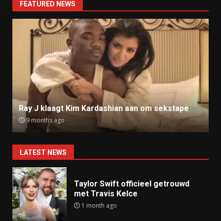
FEATURED NEWS
Ray J klaagt Kim Kardashian aan om sekstape
9 months ago
LATEST NEWS
Taylor Swift officieel getrouwd
met Travis Kelce
1 month ago