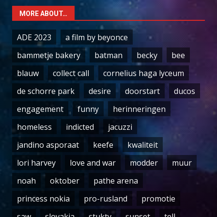
MORE ABOUT…
ADE 2023
a film by beyonce
bammetje bakery
batman
becky
bee
blauw
collect call
cornelius haga lyceum
de schorre park
desire
doorstart
ducos
engagement
funny
herinneringen
homeless
indicted
jacuzzi
jandino asporaat
keefe
kwaliteit
lori harvey
love and war
modder
muur
noah
oktober
pathe arena
princess nokia
pro-rusland
promotie
saw
slovakia
stuktv
sunset
tell