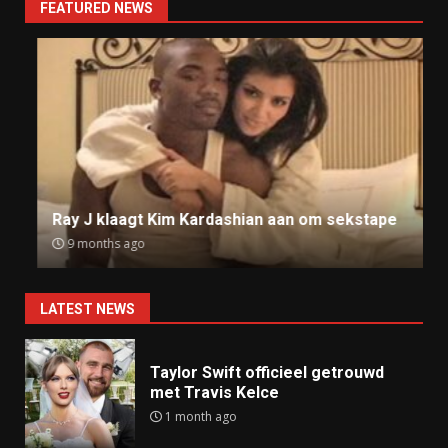
FEATURED NEWS
Ray J klaagt Kim Kardashian aan om sekstape
9 months ago
LATEST NEWS
Taylor Swift officieel getrouwd
met Travis Kelce
1 month ago