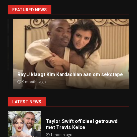
FEATURED NEWS
Ray J klaagt Kim Kardashian aan om sekstape
9 months ago
LATEST NEWS
Taylor Swift officieel getrouwd
met Travis Kelce
1 month ago