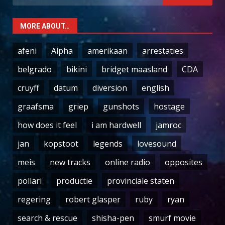
for:
MORE ABOUT…
afeni
Alpha
amerikaan
arrestaties
belgrado
bikini
bridget maasland
CDA
cruyff
datum
diversion
english
graafsma
griep
gunshots
hostage
how does it feel
i am hardwell
jamroc
jan
kopstoot
legends
lovesound
meis
new tracks
online radio
opposites
pollari
productie
provinciale staten
regering
robert glasper
ruby
ryan
search & rescue
shisha-pen
smurf movie