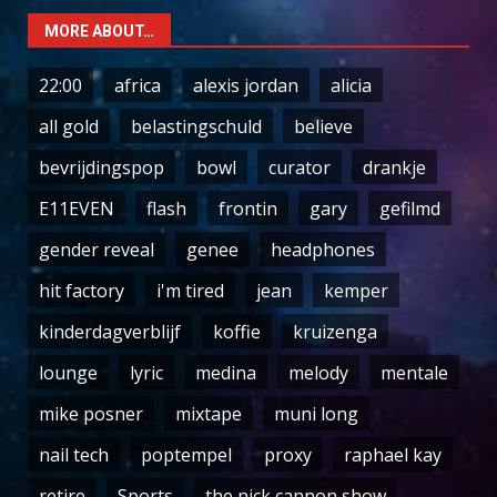
MORE ABOUT…
22:00
africa
alexis jordan
alicia
all gold
belastingschuld
believe
bevrijdingspop
bowl
curator
drankje
E11EVEN
flash
frontin
gary
gefilmd
gender reveal
genee
headphones
hit factory
i'm tired
jean
kemper
kinderdagverblijf
koffie
kruizenga
lounge
lyric
medina
melody
mentale
mike posner
mixtape
muni long
nail tech
poptempel
proxy
raphael kay
retire
Sports
the nick cannon show