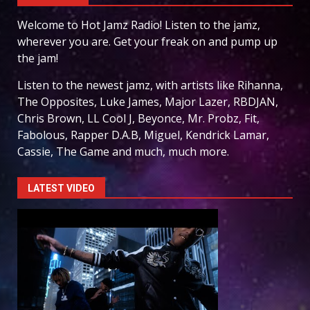
Welcome to Hot Jamz Radio! Listen to the jamz,
wherever you are. Get your freak on and pump up
the jam!
Listen to the newest jamz, with artists like Rihanna,
The Opposites, Luke James, Major Lazer, RBDJAN,
Chris Brown, LL Cool J, Beyonce, Mr. Probz, Fit,
Fabolous, Rapper D.A.B, Miguel, Kendrick Lamar,
Cassie, The Game and much, much more.
LATEST VIDEO