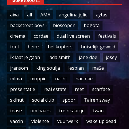
MORE ABOUT…
aixa
all
AMA
angelina jolie
aytas
backstreet boys
bioscopen
bogota
cinema
cordae
dual live screen
festivals
fout
heinz
helikopters
huiselijk geweld
ik laat je gaan
jada smith
jane doe
josey
jransom
king soulja
lesbian
ma$e
mlma
moppie
nacht
nae nae
presentatie
real estate
reet
scarface
skihut
social club
spoor
Tairen sway
tease
tim haars
treinkaartje
twan
vaccin
violence
vuurwerk
wake up dead