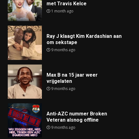
met Travis Kelce
1 month ago
Ray J klaagt Kim Kardashian aan
om sekstape
9 months ago
Max B na 15 jaar weer
vrijgelaten
9 months ago
Anti-AZC nummer Broken
Veteran alsnog offline
9 months ago