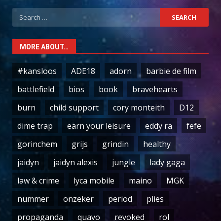
Search
for:
MORE ABOUT…
#kansloos
ADE18
adorn
barbie de film
battlefield
bios
book
bravehearts
burn
child support
cory monteith
D12
dime trap
earn your leisure
eddy ra
fefe
gorinchem
grijs
grindin
healthy
jaidyn
jaidyn alexis
jungle
lady gaga
law & crime
lyca mobile
maino
MGK
nummer
onzeker
period
plies
propaganda
quavo
revoked
rol