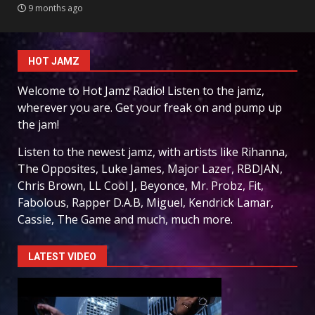
9 months ago
HOT JAMZ
Welcome to Hot Jamz Radio! Listen to the jamz,
wherever you are. Get your freak on and pump up
the jam!
Listen to the newest jamz, with artists like Rihanna,
The Opposites, Luke James, Major Lazer, RBDJAN,
Chris Brown, LL Cool J, Beyonce, Mr. Probz, Fit,
Fabolous, Rapper D.A.B, Miguel, Kendrick Lamar,
Cassie, The Game and much, much more.
LATEST VIDEO