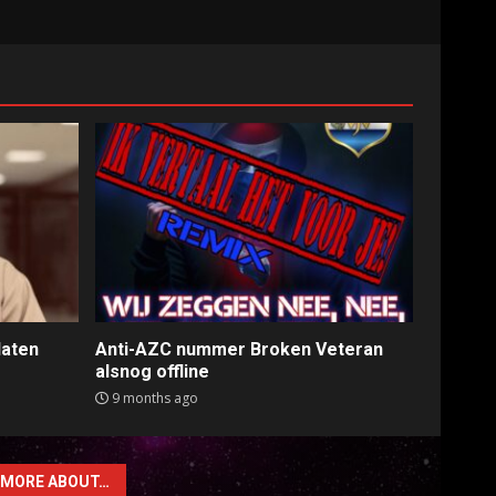
laten
Anti-AZC nummer Broken Veteran
alsnog offline
9 months ago
MORE ABOUT…