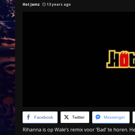
Hot Jamz
13 years ago
Treinkaartjes worden duurder,
abonnementen verdwijnen
9 months ago
Facebook
Twitter
Messenger
Rihanna is op Wale’s remix voor ‘Bad’ te horen. H