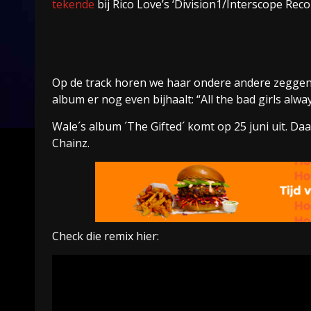
tekende
bij Rico Love’s ‘Division1/Interscope Recor
Op de track horen we haar ondere andere zeggen “
album er nog even bijhaalt: “All the bad girls alw
Wale´s album ´The Gifted´ komt op 25 juni uit. D
Chainz.
Check die remix hier: