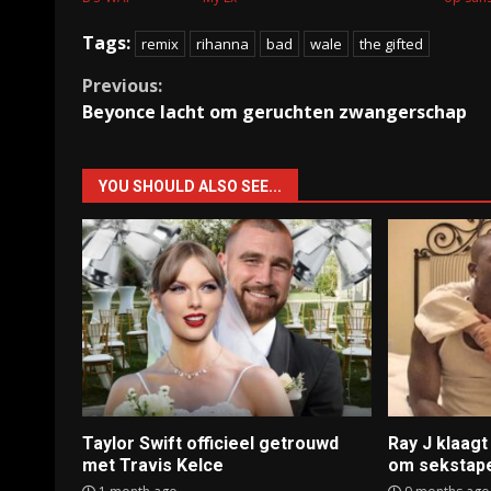
Tags:
remix
rihanna
bad
wale
the gifted
Continue
Previous:
Beyonce lacht om geruchten zwangerschap
Reading
YOU SHOULD ALSO SEE...
Taylor Swift officieel getrouwd
Ray J klaag
met Travis Kelce
om sekstap