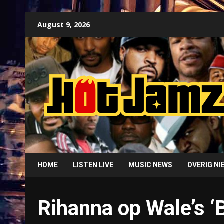
Skip
August 9, 2026
to
content
HOME
LISTEN LIVE
MUSIC NEWS
OVERIG N
Rihanna op Wale’s ‘