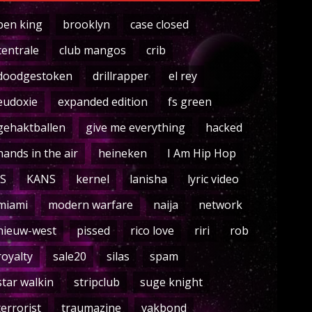
ben king
brooklyn
case closed
centrale
club mangos
crib
doodgestoken
drillrapper
el rey
eudoxie
expanded edition
fs green
gehaktballen
give me everything
hacked
hands in the air
heineken
I Am Hip Hop
IS
KANS
kernel
lanisha
lyric video
miami
modern warfare
naija
network
nieuw-west
pissed
rico love
riri
rob
royalty
sale20
silas
spam
star walkin
stripclub
suge knight
terrorist
traumazine
vakbond