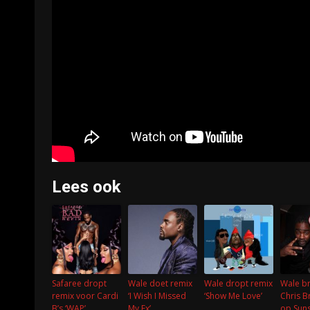
Lees ook
Safaree dropt
Wale doet remix
Wale dropt remix
Wale b
remix voor Cardi
‘I Wish I Missed
‘Show Me Love’
Chris 
B’s ‘WAP’
My Ex’
op Suns