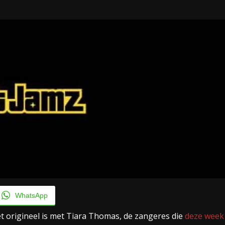
Taylor Swift officieel getrouwd met Travis
Kelce
1 month ago
WhatsApp
et origineel is met Tiara Thomas, de zangeres die
deze week