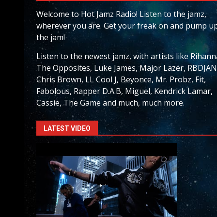
Welcome to Hot Jamz Radio! Listen to the jamz,
wherever you are. Get your freak on and pump u
the jam!
Listen to the newest jamz, with artists like Rihann
The Opposites, Luke James, Major Lazer, RBDJAN
Chris Brown, LL Cool J, Beyonce, Mr. Probz, Fit,
Fabolous, Rapper D.A.B, Miguel, Kendrick Lamar,
Cassie, The Game and much, much more.
LATEST VIDEO