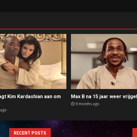
aagt Kim Kardashian aan om
Max B na 15 jaar weer vrijge
e
9 months ago
 ago
RECENT POSTS