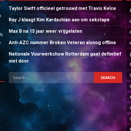
Taylor Swift officieel getrouwd met Travis Kelce
p
Ray J klaagt Kim Kardashian aan om sekstape
Max B na 15 jaar weer vrijgelaten
a,
,
Anti-AZC nummer Broken Veteran alsnog offline
Nationale Vuurwerkshow Rotterdam gaat definitief
niet door
Search
for: