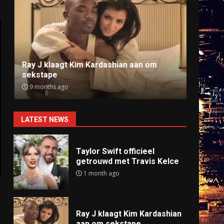
Ray J klaagt Kim Kardashian aan om
Anti
sekstape
offlin
9 months ago
9 mo
LATEST NEWS
Taylor Swift officieel
getrouwd met Travis Kelce
1 month ago
Ray J klaagt Kim Kardashian
aan om sekstape