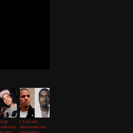
rengt
J. Cole wint
Brown mee
albumsales van
et Strip
Kanye West