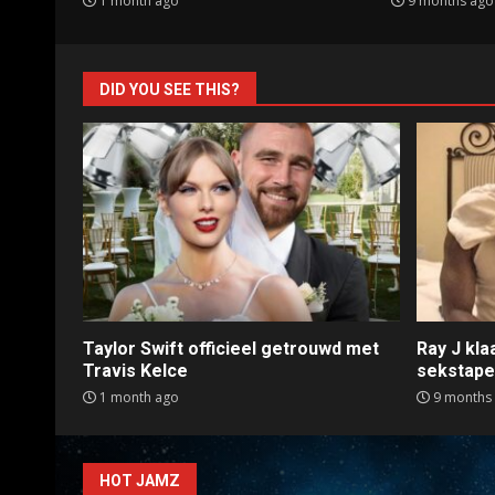
1 month ago
9 months ago
DID YOU SEE THIS?
Taylor Swift officieel getrouwd met
Ray J kl
Travis Kelce
sekstap
1 month ago
9 months
HOT JAMZ