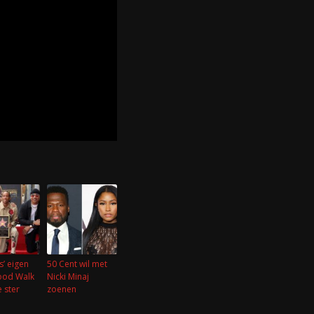
s’ eigen
50 Cent wil met
ood Walk
Nicki Minaj
 ster
zoenen