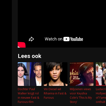
Lees ook
Dochter Paul
Vin Diesel wil
Miljoenen views
Ludacri
Walker krijgt rol
Rihanna in Fast &
voor Keyshia
Hollyw
in nieuwe Fast &
Furious
Cole’s ‘This Is My
of Fame
Furious-film
Story’
onthult