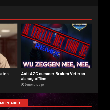
laten
Anti-AZC nummer Broken Veteran
alsnog offline
9 months ago
MORE ABOUT…