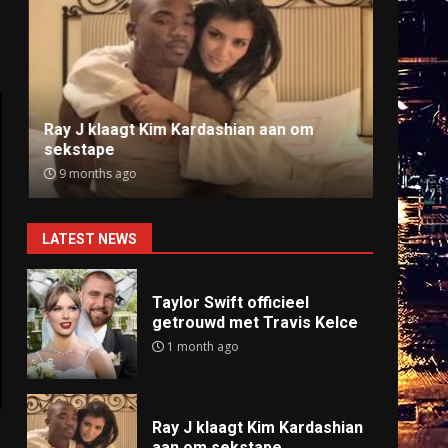
Ray J klaagt Kim Kardashian aan om
Anti
sekstape
offlin
9 months ago
9 mo
LATEST NEWS
Taylor Swift officieel
getrouwd met Travis Kelce
1 month ago
Ray J klaagt Kim Kardashian
aan om sekstape