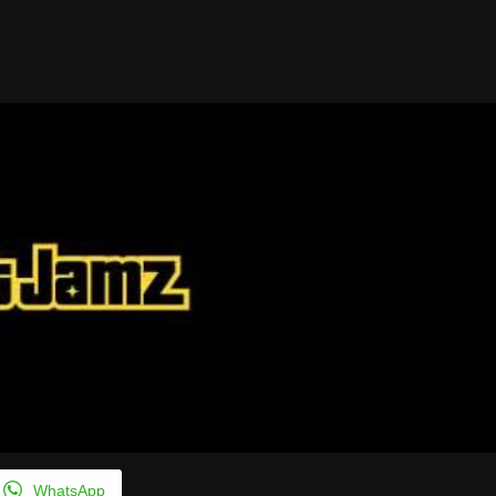
Taylor Swift officieel getrouwd met Travis
Kelce
1 month ago
WhatsApp