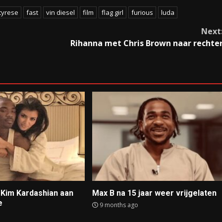
tyrese
fast
vin diesel
film
flag girl
furious
luda
Next
Rihanna met Chris Brown naar rechte
t Kim Kardashian aan
Max B na 15 jaar weer vrijgelaten
e
9 months ago