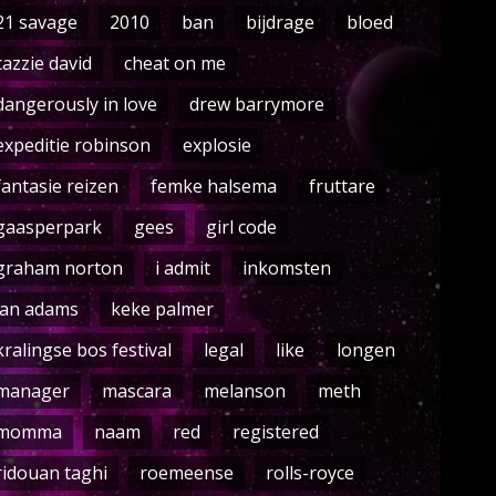
21 savage
2010
ban
bijdrage
bloed
cazzie david
cheat on me
dangerously in love
drew barrymore
expeditie robinson
explosie
fantasie reizen
femke halsema
fruttare
gaasperpark
gees
girl code
graham norton
i admit
inkomsten
jan adams
keke palmer
kralingse bos festival
legal
like
longen
manager
mascara
melanson
meth
momma
naam
red
registered
ridouan taghi
roemeense
rolls-royce