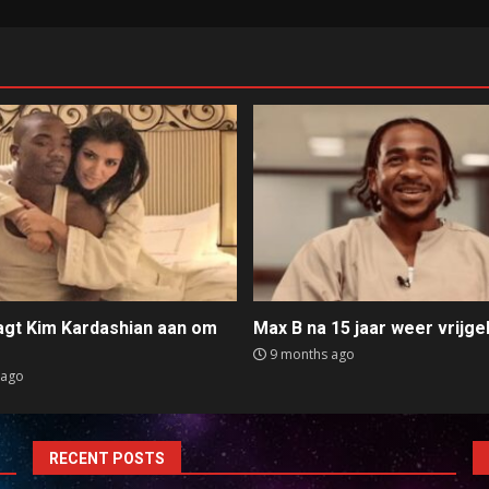
aagt Kim Kardashian aan om
Max B na 15 jaar weer vrijge
e
9 months ago
 ago
RECENT POSTS