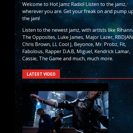
Welcome to Hot Jamz Radio! Listen to the jamz,
wherever you are. Get your freak on and pump u
the jam!
Listen to the newest jamz, with artists like Rihann
The Opposites, Luke James, Major Lazer, RBDJAN
Chris Brown, LL Cool J, Beyonce, Mr. Probz, Fit,
Fabolous, Rapper D.A.B, Miguel, Kendrick Lamar,
Cassie, The Game and much, much more.
LATEST VIDEO