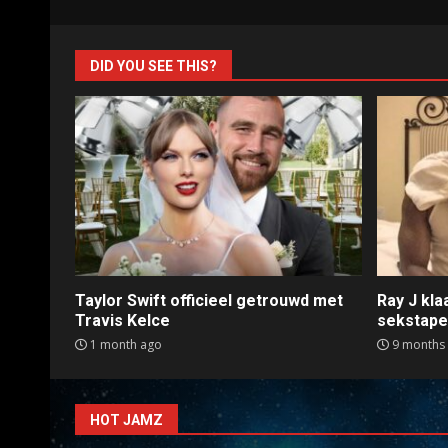
DID YOU SEE THIS?
Taylor Swift officieel getrouwd met
Ray J kl
Travis Kelce
sekstap
1 month ago
9 months
HOT JAMZ