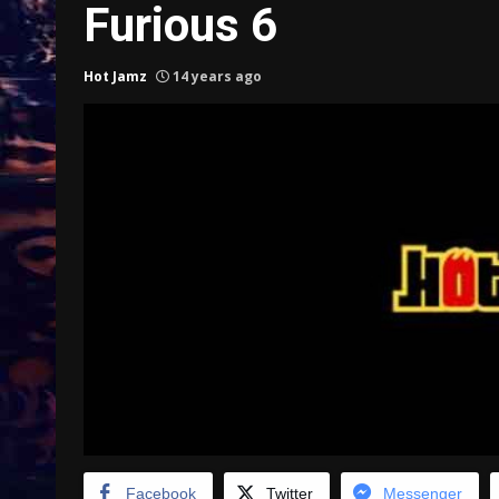
Furious 6
Hot Jamz
14 years ago
Treinkaartjes worden duurder,
abonnementen verdwijnen
9 months ago
Facebook
Twitter
Messenger