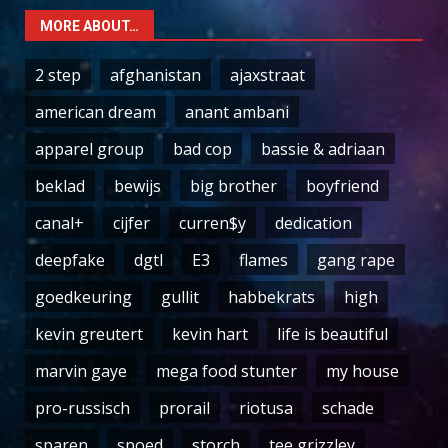
MORE ABOUT…
2 step
afghanistan
ajaxstraat
american dream
anant ambani
apparel group
bad cop
bassie & adriaan
beklad
bewijs
big brother
boyfriend
canal+
cijfer
curren$y
dedication
deepfake
dgtl
E3
flames
gang rape
goedkeuring
gullit
habbekrats
high
kevin greutert
kevin hart
life is beautiful
marvin gaye
mega food stunter
my house
pro-russisch
prorail
riotusa
schade
sparen
spoed
storch
tee grizzley