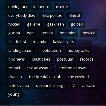
driving under influence
drukte
everybody dies
felix portes
filmrol
fucked
gallerie
gaskraan
golden
gunna
ham
honda
hot spice
howick
i hit it first
iolanda
kayla myers
landingsbaan
meetstation
money talks
nbc news
plastic fles
postuum
records
ronald
sexual assault
stefano denswil
thank u
the breakfast club
the weeknd
tiktok video
uproarchallenge
V
versace
young