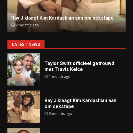
Ray J klaagt Kim Kardashian aan om sekstape
9 months ago
LATEST NEWS
Taylor Swift officieel getrouwd
met Travis Kelce
1 month ago
Ray J klaagt Kim Kardashian aan
om sekstape
9 months ago