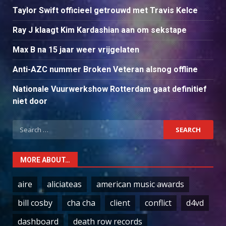
Taylor Swift officieel getrouwd met Travis Kelce
Ray J klaagt Kim Kardashian aan om sekstape
Max B na 15 jaar weer vrijgelaten
Anti-AZC nummer Broken Veteran alsnog offline
Nationale Vuurwerkshow Rotterdam gaat definitief
niet door
Search
for:
MORE ABOUT…
aire
aliciateas
american music awards
bill cosby
cha cha
client
conflict
d4vd
dashboard
death row records