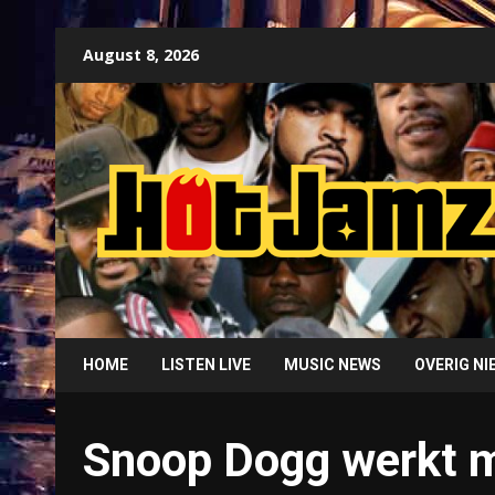
Skip
August 8, 2026
to
content
HOME
LISTEN LIVE
MUSIC NEWS
OVERIG N
Snoop Dogg werkt m