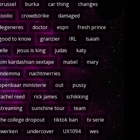
brussel
burka
car thing
changes
coolio
crowdstrike
damaged
degeneres
doctor
espn
fresh prince
good to know
granzier
IRL
isaiah
jelle
jesus is king
judas
katy
kim kardashian sextape
mabel
mary
mdemma
nachtmerries
openbaar ministerie
out
pussy
rachel reed
rick james
schikking
streaming
sunshine tour
team
the college dropout
tiktok ban
tv serie
twerken
undercover
UX1094
wes