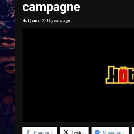
campagne
Hot Jamz
13 years ago
Treinkaartjes worden duurder,
abonnementen verdwijnen
9 months ago
Facebook
Twitter
Messenger