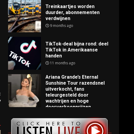
Treinkaartjes worden
duurder, abonnementen
verdwijnen
9 months ago
TikTok-deal bijna rond: deel
TikTok in Amerikaanse
handen
11 months ago
Ariana Grande’s Eternal
Sunshine Tour razendsnel
uitverkocht, fans
:
teleurgesteld door
y
wachtrijen en hoge
doorverkoopprijzen
11 months ago