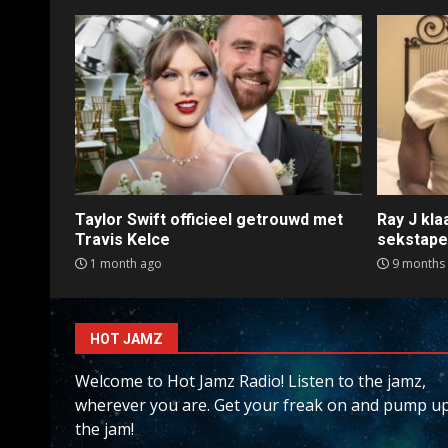
Taylor Swift officieel getrouwd met
Ray J kl
Travis Kelce
sekstap
1 month ago
9 months
HOT JAMZ
Welcome to Hot Jamz Radio! Listen to the jamz,
wherever you are. Get your freak on and pump u
the jam!