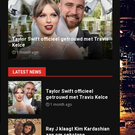
Ray J klaagt Kim Kardashian aan om
Anti
sekstape
offlin
9 months ago
9 mo
LATEST NEWS
Taylor Swift officieel
getrouwd met Travis Kelce
1 month ago
Ray J klaagt Kim Kardashian
aan om sekstape