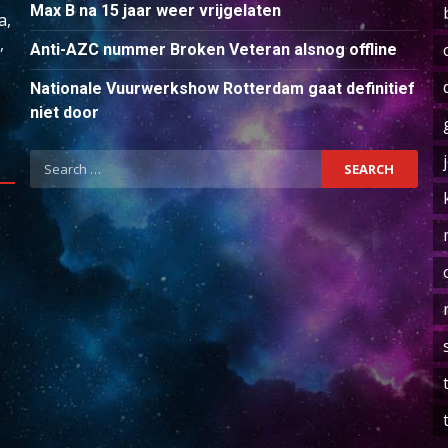
Max B na 15 jaar weer vrijgelaten
a,
,
Anti-AZC nummer Broken Veteran alsnog offline
Nationale Vuurwerkshow Rotterdam gaat definitief
niet door
Search
for: