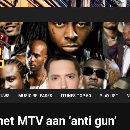
IEUWS
MUSIC RELEASES
ITUNES TOP 50
PLAYLIST
V
et MTV aan ‘anti gun’