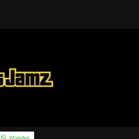
Taylor Swift officieel getrouwd met Travis
Kelce
1 month ago
WhatsApp