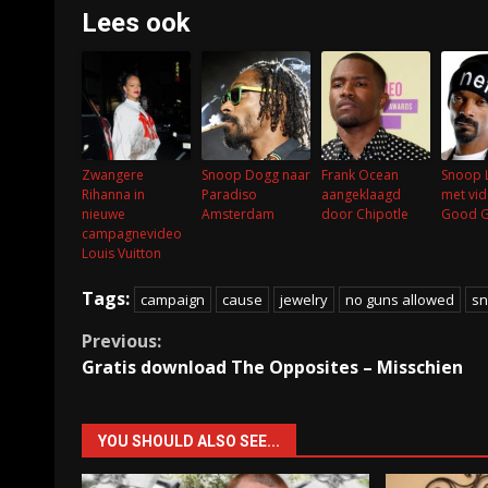
Lees ook
Zwangere
Snoop Dogg naar
Frank Ocean
Snoop 
Rihanna in
Paradiso
aangeklaagd
met vid
nieuwe
Amsterdam
door Chipotle
Good G
campagnevideo
Louis Vuitton
Tags:
campaign
cause
jewelry
no guns allowed
sn
Continue
Previous:
Gratis download The Opposites – Misschien
Reading
YOU SHOULD ALSO SEE...