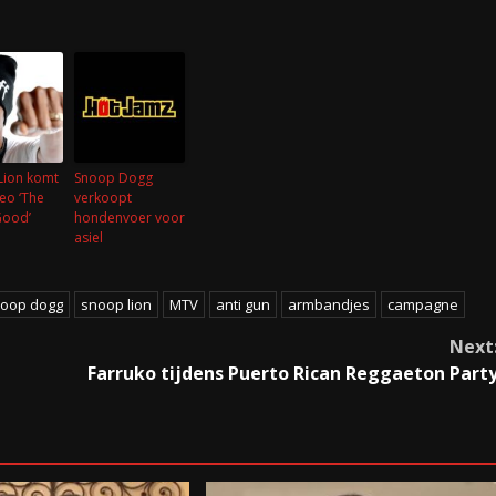
Lion komt
Snoop Dogg
eo ‘The
verkoopt
ood’
hondenvoer voor
asiel
oop dogg
snoop lion
MTV
anti gun
armbandjes
campagne
Next
Farruko tijdens Puerto Rican Reggaeton Part