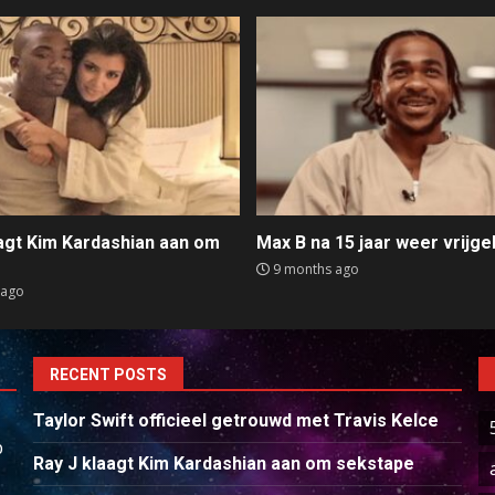
aagt Kim Kardashian aan om
Max B na 15 jaar weer vrijge
e
9 months ago
 ago
RECENT POSTS
Taylor Swift officieel getrouwd met Travis Kelce
p
Ray J klaagt Kim Kardashian aan om sekstape