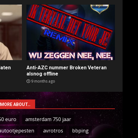
laten
Anti-AZC nummer Broken Veteran
alsnog offline
9 months ago
MORE ABOUT…
50 euro
amsterdam 750 jaar
autootjepesten
avrotros
bbping