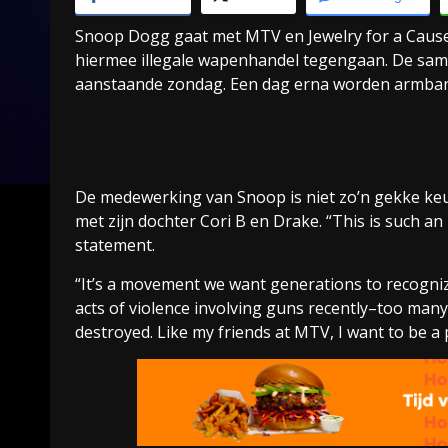
Snoop Dogg gaat met MTV en Jewelry for a Cause
hiermee illegale wapenhandel tegengaan. De same
aanstaande zondag. Een dag erna worden armban
De medewerking van Snoop is niet zo’n gekke keuz
met zijn dochter Cori B en Drake. “This is such a
statement.
“It’s a movement we want generations to recogniz
acts of violence involving guns recently–too many 
destroyed. Like my friends at MTV, I want to be a 