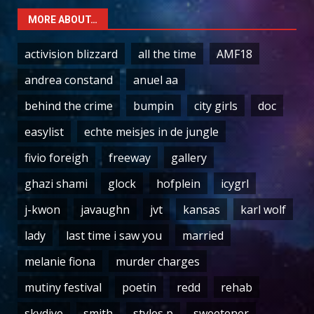
MORE ABOUT…
activision blizzard
all the time
AMF18
andrea constand
anuel aa
behind the crime
bumpin
city girls
doc
easylist
echte meisjes in de jungle
fivio foreigh
freeway
gallery
ghazi shami
glock
hofplein
icygrl
j-kwon
javaughn
jvt
kansas
karl wolf
lady
last time i saw you
married
melanie fiona
murder charges
mutiny festival
poetin
redd
rehab
skydive
smith
styles p
sweetener