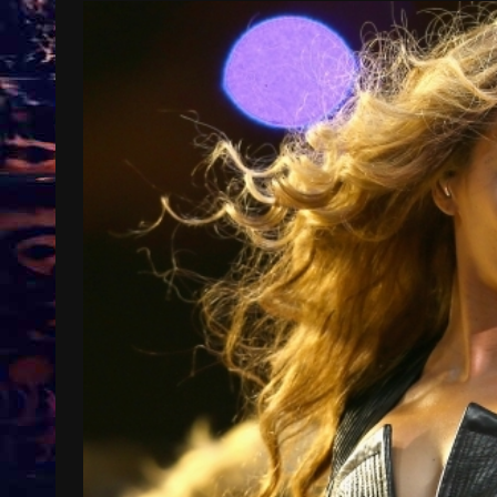
Treinkaartjes worden duurder,
abonnementen verdwijnen
9 months ago