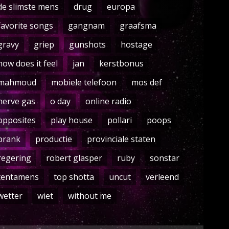
de slimste mens
drug
europa
favorite songs
gangnam
graafsma
gravy
griep
gunshots
hostage
how does it feel
jan
kerstbonus
mahmoud
mobiele telefoon
mos def
nerve gas
o day
online radio
opposites
play house
pollari
poops
prank
productie
provinciale staten
regering
robert glasper
ruby
sonstar
tentamens
top shotta
uncut
verleend
wetter
wiet
without me