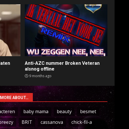
laten
Anti-AZC nummer Broken Veteran
alsnog offline
9 months ago
MORE ABOUT…
acteren
baby mama
beauty
besmet
breezy
BRIT
cassanova
chick-fil-a