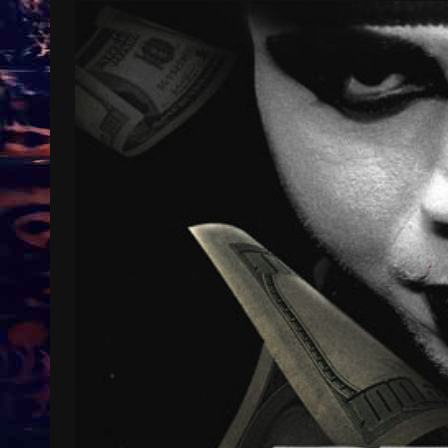
Treinkaartjes worden duurder,
abonnementen verdwijnen
9 months ago