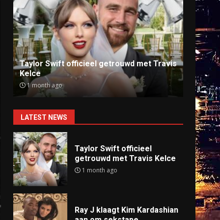
Ray J klaagt Kim Kardashian aan om
Anti
sekstape
offlin
9 months ago
9 mo
LATEST NEWS
Taylor Swift officieel
getrouwd met Travis Kelce
1 month ago
Ray J klaagt Kim Kardashian
aan om sekstape