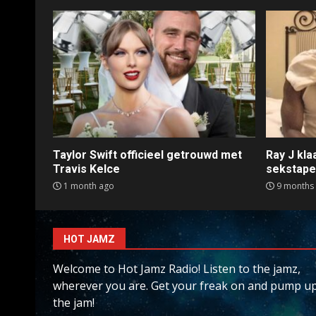
Taylor Swift officieel getrouwd met
Ray J kl
Travis Kelce
sekstap
1 month ago
9 months
HOT JAMZ
Welcome to Hot Jamz Radio! Listen to the jamz,
wherever you are. Get your freak on and pump u
the jam!