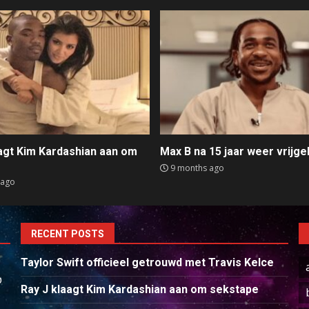
aagt Kim Kardashian aan om
Max B na 15 jaar weer vrijge
e
9 months ago
 ago
RECENT POSTS
Taylor Swift officieel getrouwd met Travis Kelce
p
Ray J klaagt Kim Kardashian aan om sekstape