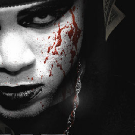
Taylor Swift officieel getrouwd met Travis
Kelce
1 month ago