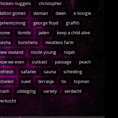
chicken nuggets
christopher
dalton gomez
damian
dawn
e boogie
geheimzinnig
george floyd
graffiti
home
ilomilo
jaden
keep a child alive
kesha
konshens
meatless farm
new zealand
nicole young
niqab
now we even
outkast
passage
peach
refresh
safaree
sauna
scheiding
stoelen
sued
terrasje
tix
topman
trash
uitdaging
variety
verdacht
verkocht