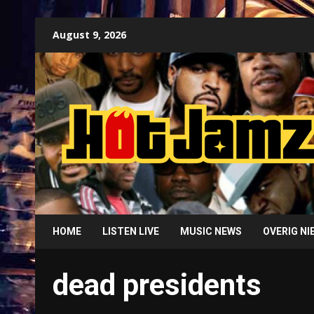
Skip
August 9, 2026
to
content
HOME
LISTEN LIVE
MUSIC NEWS
OVERIG N
dead presidents