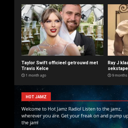
Taylor Swift officieel getrouwd met
Ray J kl
Travis Kelce
sekstap
1 month ago
9 months
HOT JAMZ
Welcome to Hot Jamz Radio! Listen to the jamz,
wherever you are. Get your freak on and pump u
the jam!