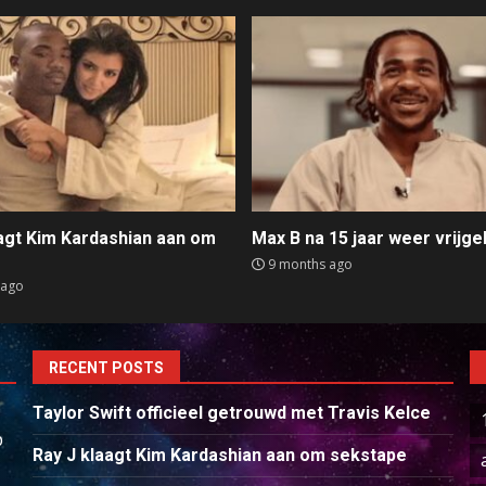
aagt Kim Kardashian aan om
Max B na 15 jaar weer vrijge
e
9 months ago
 ago
RECENT POSTS
Taylor Swift officieel getrouwd met Travis Kelce
p
Ray J klaagt Kim Kardashian aan om sekstape