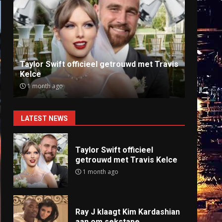
Ray J klaagt Kim Kardashian aan om
Anti
sekstape
offlin
9 months ago
9 mo
LATEST NEWS
Taylor Swift officieel
getrouwd met Travis Kelce
1 month ago
Ray J klaagt Kim Kardashian
aan om sekstape