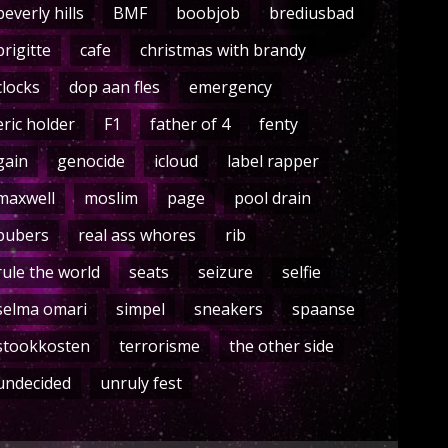
beverly hills
BMF
boobjob
brediusbad
brigitte
cafe
christmas with brandy
clocks
dop aan fles
emergency
eric holder
F1
father of 4
fenty
gain
genocide
icloud
label rapper
maxwell
moslim
page
pool drain
pubers
real ass whores
rib
rule the world
seats
seizure
selfie
selma omari
simpel
sneakers
spaanse
stookkosten
terrorisme
the other side
undecided
unruly fest