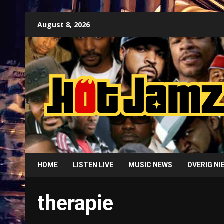
Skip
August 8, 2026
to
content
HOME
LISTEN LIVE
MUSIC NEWS
OVERIG N
therapie