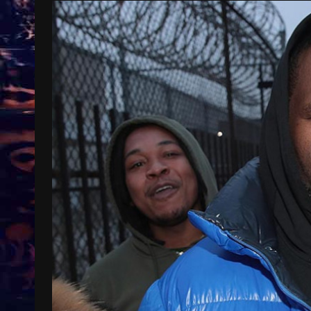
Treinkaartjes worden duurder,
abonnementen verdwijnen
9 months ago