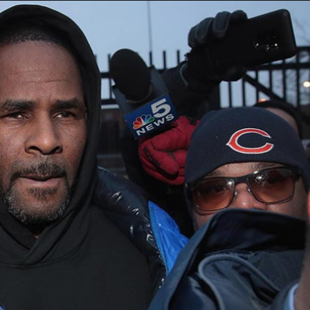
Taylor Swift officieel getrouwd met Travis
Kelce
1 month ago