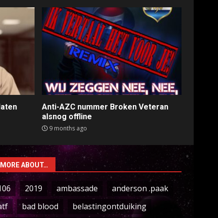
laten
Anti-AZC nummer Broken Veteran
alsnog offline
9 months ago
MORE ABOUT…
106
2019
ambassade
anderson .paak
atf
bad blood
belastingontduiking