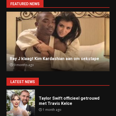
FEATURED NEWS
Ray J klaagt Kim Kardashian aan om sekstape
9 months ago
LATEST NEWS
Taylor Swift officieel getrouwd
met Travis Kelce
1 month ago