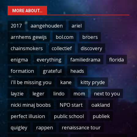
MORE ABOUT…
2017
aangehouden
ariel
arnhems gewijs
bol.com
broers
chainsmokers
collectief
discovery
enigma
everything
familiedrama
florida
formation
grateful
heads
i'll be missing you
kane
kitty pryde
layzie
leger
lindo
mom
next to you
nicki minaj boobs
NPO start
oakland
perfect illusion
public school
publiek
quigley
rappen
renaissance tour