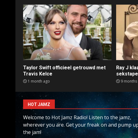
Taylor Swift officieel getrouwd met
Ray J kl
Travis Kelce
sekstap
1 month ago
9 months
HOT JAMZ
Welcome to Hot Jamz Radio! Listen to the jamz,
wherever you are. Get your freak on and pump u
the jam!