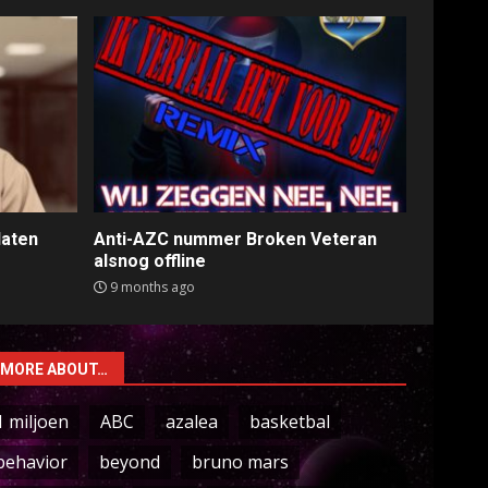
laten
Anti-AZC nummer Broken Veteran
alsnog offline
9 months ago
MORE ABOUT…
1 miljoen
ABC
azalea
basketbal
behavior
beyond
bruno mars