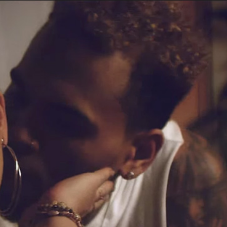
Taylor Swift officieel getrouwd met Travis
Kelce
1 month ago