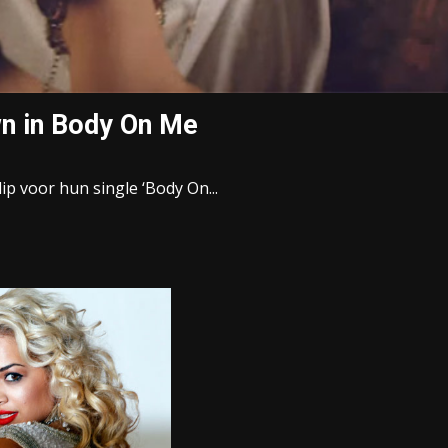
wn in Body On Me
lip voor hun single ‘Body On...