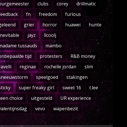
burgemeester
clubs
corey
drillmatic
feedback
fn
freedom
furious
geleend
grier
horror
huawei
hunte
inevitable
jayz
llcoolj
madame tussauds
mambo
onbepaalde tijd
protesters
R&B money
ravelli
reginae
rochelle jordan
slim
sneeuwstorm
speelgoed
stakingen
sticky
super freaky girl
sweet 16
t.lee
teen choice
uitgesteld
UR experience
valentijnsdag
vevo
wapenbezit