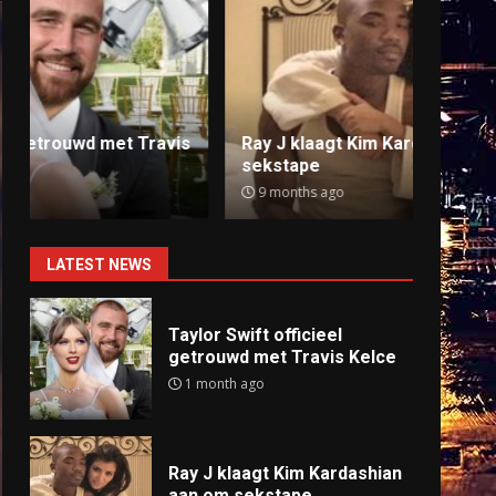
Ray J klaagt Kim Kardashian aan om
Anti
sekstape
offlin
9 months ago
9 mo
LATEST NEWS
Taylor Swift officieel
getrouwd met Travis Kelce
1 month ago
Ray J klaagt Kim Kardashian
aan om sekstape