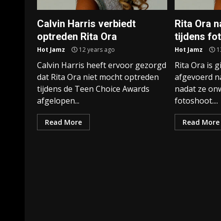
Calvin Harris verbiedt
Rita Ora n
optreden Rita Ora
tijdens fo
Hot Jamz
12 years ago
Hot Jamz
1
Calvin Harris heeft ervoor gezorgd
Rita Ora is 
dat Rita Ora niet mocht optreden
afgevoerd n
tijdens de Teen Choice Awards
nadat ze onw
afgelopen...
fotoshoot....
Read More
Read More