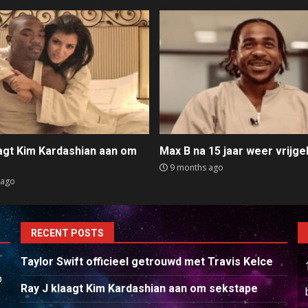
aagt Kim Kardashian aan om
Max B na 15 jaar weer vrijge
e
9 months ago
 ago
RECENT POSTS
Taylor Swift officieel getrouwd met Travis Kelce
p
Ray J klaagt Kim Kardashian aan om sekstape