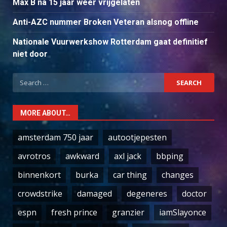
Max B na 15 jaar weer vrijgelaten
Anti-AZC nummer Broken Veteran alsnog offline
Nationale Vuurwerkshow Rotterdam gaat definitief
niet door
Search
for:
MORE ABOUT…
amsterdam 750 jaar
autootjepesten
avrotros
awkward
axl jack
bbping
binnenkort
burka
car thing
changes
crowdstrike
damaged
degeneres
doctor
espn
fresh prince
granzier
iamSlayonce