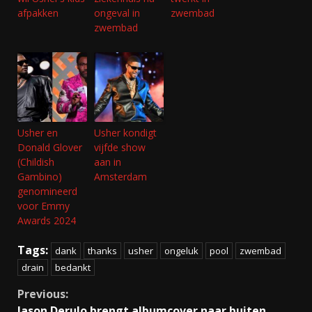
afpakken
ongeval in
zwembad
zwembad
Usher en
Usher kondigt
Donald Glover
vijfde show
(Childish
aan in
Gambino)
Amsterdam
genomineerd
voor Emmy
Awards 2024
Tags:
dank
thanks
usher
ongeluk
pool
zwembad
drain
bedankt
Continue
Previous:
Jason Derulo brengt albumcover naar buiten