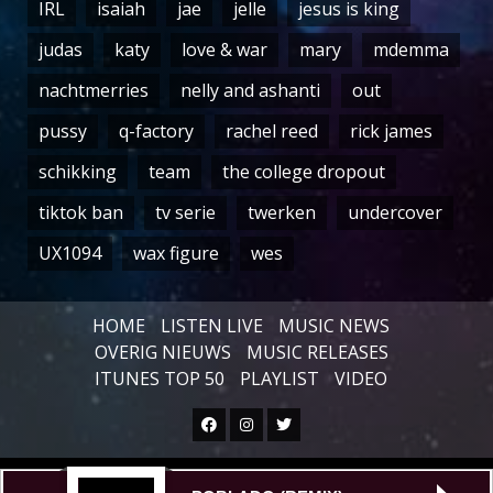
IRL
isaiah
jae
jelle
jesus is king
judas
katy
love & war
mary
mdemma
nachtmerries
nelly and ashanti
out
pussy
q-factory
rachel reed
rick james
schikking
team
the college dropout
tiktok ban
tv serie
twerken
undercover
UX1094
wax figure
wes
HOME
LISTEN LIVE
MUSIC NEWS
OVERIG NIEUWS
MUSIC RELEASES
ITUNES TOP 50
PLAYLIST
VIDEO
Facebook
Instagram
Twitter
Copyright © All rights reserved.
|