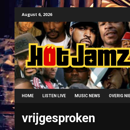
Skip
August 6, 2026
to
content
HOME
LISTEN LIVE
MUSIC NEWS
OVERIG N
vrijgesproken