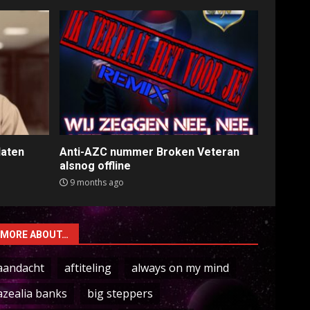
laten
Anti-AZC nummer Broken Veteran
alsnog offline
9 months ago
MORE ABOUT…
aandacht
aftiteling
always on my mind
azealia banks
big steppers