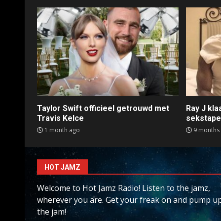
Taylor Swift officieel getrouwd met
Ray J kl
Travis Kelce
sekstap
1 month ago
9 months
HOT JAMZ
Welcome to Hot Jamz Radio! Listen to the jamz,
wherever you are. Get your freak on and pump u
the jam!