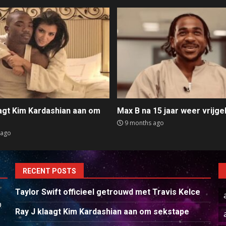
aagt Kim Kardashian aan om
Max B na 15 jaar weer vrijge
e
9 months ago
 ago
RECENT POSTS
Taylor Swift officieel getrouwd met Travis Kelce
p
Ray J klaagt Kim Kardashian aan om sekstape