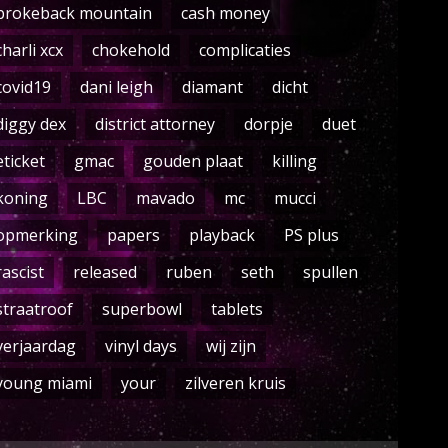
brokeback mountain
cash money
charli xcx
chokehold
complicaties
covid19
dani leigh
diamant
dicht
diggy dex
district attorney
dorpje
duet
eticket
gmac
gouden plaat
killing
koning
LBC
mavado
mc
mucci
opmerking
papers
playback
PS plus
rascist
released
ruben
seth
spullen
straatroof
superbowl
tablets
verjaardag
vinyl days
wij zijn
young miami
your
zilveren kruis