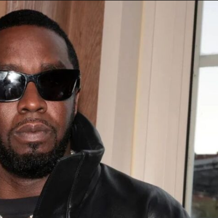
Taylor Swift officieel getrouwd met Travis
Kelce
1 month ago