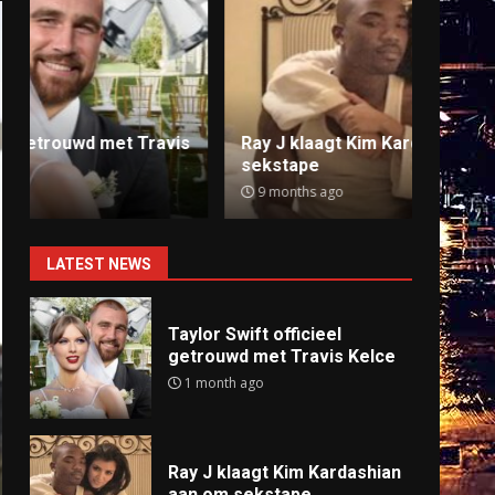
Ray J klaagt Kim Kardashian aan om
Anti
sekstape
offlin
9 months ago
9 mo
LATEST NEWS
Taylor Swift officieel
getrouwd met Travis Kelce
1 month ago
Ray J klaagt Kim Kardashian
aan om sekstape