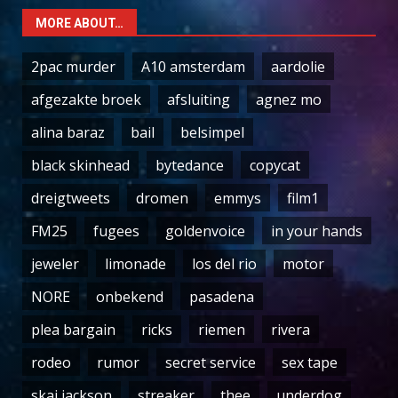
MORE ABOUT…
2pac murder
A10 amsterdam
aardolie
afgezakte broek
afsluiting
agnez mo
alina baraz
bail
belsimpel
black skinhead
bytedance
copycat
dreigtweets
dromen
emmys
film1
FM25
fugees
goldenvoice
in your hands
jeweler
limonade
los del rio
motor
NORE
onbekend
pasadena
plea bargain
ricks
riemen
rivera
rodeo
rumor
secret service
sex tape
skai jackson
streaker
thee
underdog