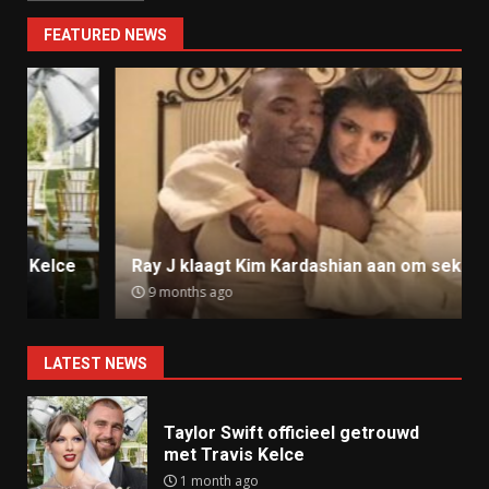
FEATURED NEWS
Ray J klaagt Kim Kardashian aan om sekstape
9 months ago
LATEST NEWS
Taylor Swift officieel getrouwd
met Travis Kelce
1 month ago