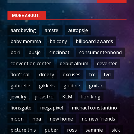
for:
MORE ABOUT…
aardbeving
amstel
autopsie
baby momma
balcony
billboard awards
bori
busje
cincinnati
consumentenbond
convention center
debut album
deventer
don't call
dreezy
excuses
fcc
fvd
gabrielle
gikkels
glodine
guitar
jewelry
jr castro
KLM
lion king
lionsgate
megapixel
michael constantino
moon
nba
new home
no new friends
picture this
puber
ross
sammie
sick