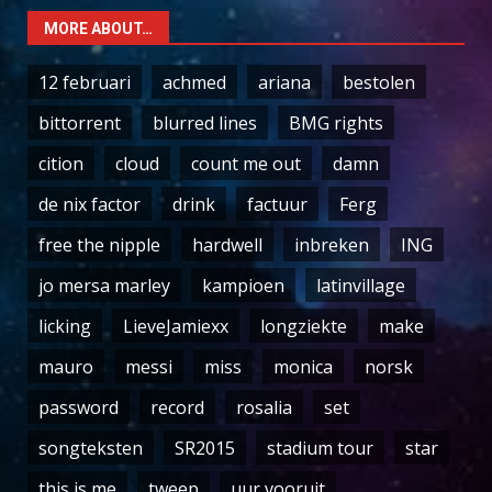
MORE ABOUT…
12 februari
achmed
ariana
bestolen
bittorrent
blurred lines
BMG rights
cition
cloud
count me out
damn
de nix factor
drink
factuur
Ferg
free the nipple
hardwell
inbreken
ING
jo mersa marley
kampioen
latinvillage
licking
LieveJamiexx
longziekte
make
mauro
messi
miss
monica
norsk
password
record
rosalia
set
songteksten
SR2015
stadium tour
star
this is me
tweep
uur vooruit