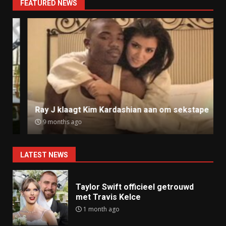
FEATURED NEWS
Ray J klaagt Kim Kardashian aan om sekstape
9 months ago
LATEST NEWS
Taylor Swift officieel getrouwd
met Travis Kelce
1 month ago