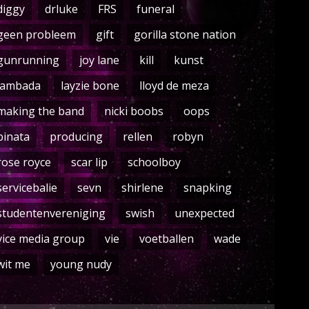
diggy
drluke
FRS
funeral
geen probleem
gift
gorilla stone nation
gunrunning
joy lane
kill
kunst
lambada
layzie bone
lloyd de meza
making the band
nicki boobs
oops
pinata
producing
rellen
robyn
rose royce
scar lip
schoolboy
servicebalie
sevn
shirlene
snapking
studentenvereniging
swish
unexpected
vice media group
vie
voetballen
wade
wit me
young nudy