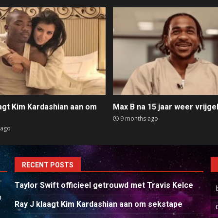
aagt Kim Kardashian aan om
Max B na 15 jaar weer vrijge
e
9 months ago
 ago
RECENT POSTS
Taylor Swift officieel getrouwd met Travis Kelce
p
Ray J klaagt Kim Kardashian aan om sekstape