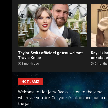
Taylor Swift officieel getrouwd met
Ray J kl
Travis Kelce
sekstap
1 month ago
9 months
HOT JAMZ
Welcome to Hot Jamz Radio! Listen to the jamz,
wherever you are. Get your freak on and pump u
the jam!