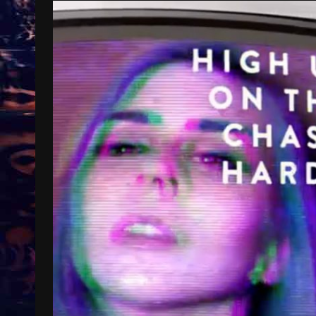
Treinkaartjes worden duurder,
abonnementen verdwijnen
9 months ago