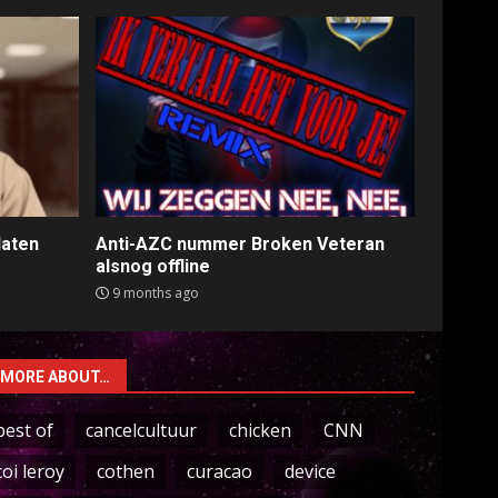
laten
Anti-AZC nummer Broken Veteran
alsnog offline
9 months ago
MORE ABOUT…
best of
cancelcultuur
chicken
CNN
coi leroy
cothen
curacao
device