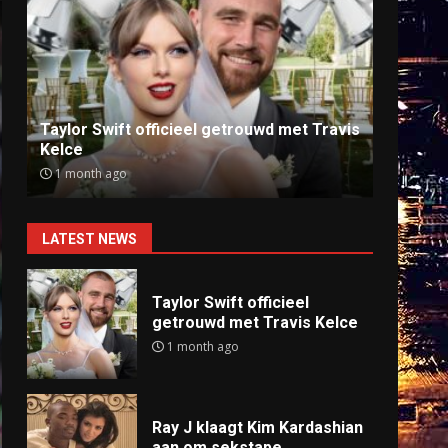
Ray J klaagt Kim Kardashian aan om
Anti
sekstape
offlin
9 months ago
9 mo
LATEST NEWS
Taylor Swift officieel
getrouwd met Travis Kelce
1 month ago
Ray J klaagt Kim Kardashian
aan om sekstape