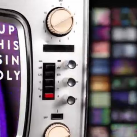
Taylor Swift officieel getrouwd met Travis
Kelce
1 month ago