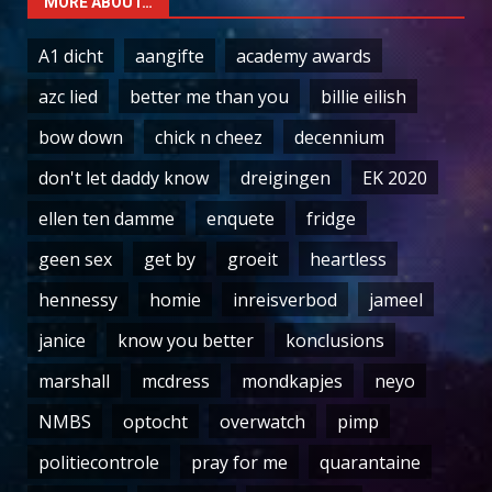
MORE ABOUT…
A1 dicht
aangifte
academy awards
azc lied
better me than you
billie eilish
bow down
chick n cheez
decennium
don't let daddy know
dreigingen
EK 2020
ellen ten damme
enquete
fridge
geen sex
get by
groeit
heartless
hennessy
homie
inreisverbod
jameel
janice
know you better
konclusions
marshall
mcdress
mondkapjes
neyo
NMBS
optocht
overwatch
pimp
politiecontrole
pray for me
quarantaine