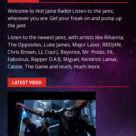
Welcome to Hot Jamz Radio! Listen to the jamz,
wherever you are. Get your freak on and pump up
the jam!
Listen to the newest jamz, with artists like Rihanna,
The Opposites, Luke James, Major Lazer, RBDJAN,
Chris Brown, LL Cool J, Beyonce, Mr. Probz, Fit,
Fabolous, Rapper D.A.B, Miguel, Kendrick Lamar,
Cassie, The Game and much, much more.
LATEST VIDEO