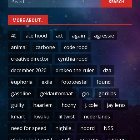
for:
MORE ABOUT…
40
ace hood
act
again
agressie
animal
carbone
code rood
creative director
cynthia rood
december 2020
drakeo the ruler
dza
euphoria
exile
fototoestel
found
gasoline
geldautomaat
gio
gorillas
guilty
haarlem
hozny
j. cole
jay leno
kmart
kwaku
lil twist
nederlands
need for speed
nighile
noord
NSS
pluto's last comet
poll
pr-stunt
retiring