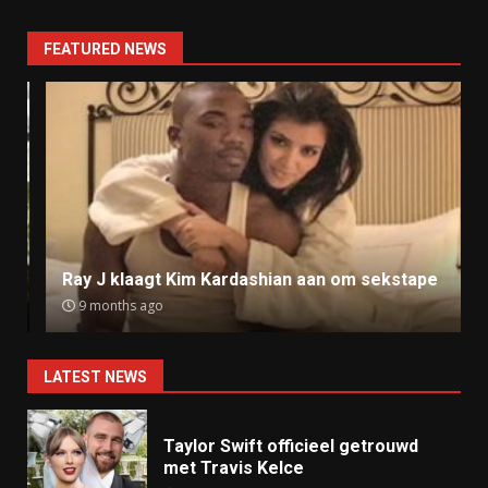
FEATURED NEWS
Ray J klaagt Kim Kardashian aan om sekstape
9 months ago
LATEST NEWS
Taylor Swift officieel getrouwd
met Travis Kelce