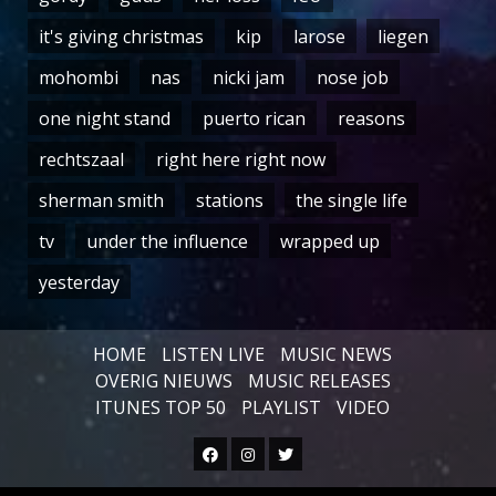
it's giving christmas
kip
larose
liegen
mohombi
nas
nicki jam
nose job
one night stand
puerto rican
reasons
rechtszaal
right here right now
sherman smith
stations
the single life
tv
under the influence
wrapped up
yesterday
HOME
LISTEN LIVE
MUSIC NEWS
OVERIG NIEUWS
MUSIC RELEASES
ITUNES TOP 50
PLAYLIST
VIDEO
Facebook
Instagram
Twitter