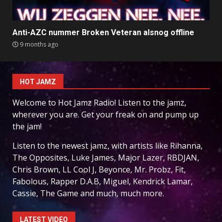
Anti-AZC nummer Broken Veteran alsnog offline
9 months ago
HOT JAMZ
Welcome to Hot Jamz Radio! Listen to the jamz,
wherever you are. Get your freak on and pump up
the jam!
Listen to the newest jamz, with artists like Rihanna,
The Opposites, Luke James, Major Lazer, RBDJAN,
Chris Brown, LL Cool J, Beyonce, Mr. Probz, Fit,
Fabolous, Rapper D.A.B, Miguel, Kendrick Lamar,
Cassie, The Game and much, much more.
LATEST VIDEO