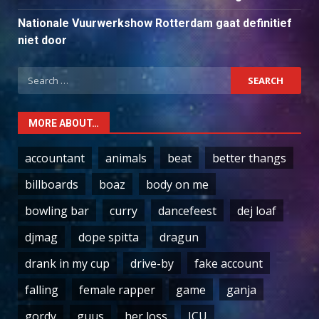
Nationale Vuurwerkshow Rotterdam gaat definitief
niet door
Search
for:
MORE ABOUT…
accountant
animals
beat
better thangs
billboards
boaz
body on me
bowling bar
curry
dancefeest
dej loaf
djmag
dope spitta
dragun
drank in my cup
drive-by
fake account
falling
female rapper
game
ganja
gordy
guus
her loss
ICU