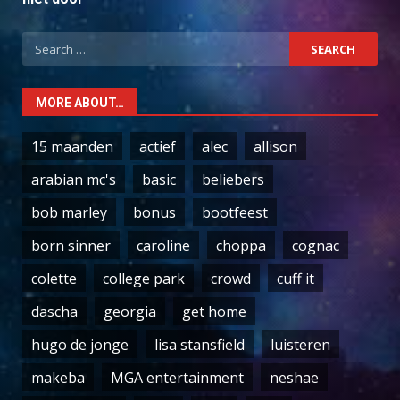
Search
for:
MORE ABOUT…
15 maanden
actief
alec
allison
arabian mc's
basic
beliebers
bob marley
bonus
bootfeest
born sinner
caroline
choppa
cognac
colette
college park
crowd
cuff it
dascha
georgia
get home
hugo de jonge
lisa stansfield
luisteren
makeba
MGA entertainment
neshae