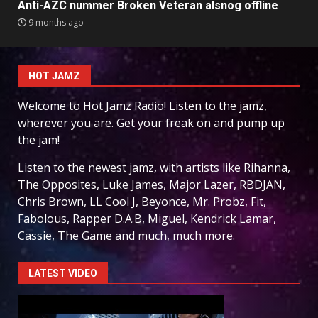
Anti-AZC nummer Broken Veteran alsnog offline
9 months ago
HOT JAMZ
Welcome to Hot Jamz Radio! Listen to the jamz,
wherever you are. Get your freak on and pump up
the jam!
Listen to the newest jamz, with artists like Rihanna,
The Opposites, Luke James, Major Lazer, RBDJAN,
Chris Brown, LL Cool J, Beyonce, Mr. Probz, Fit,
Fabolous, Rapper D.A.B, Miguel, Kendrick Lamar,
Cassie, The Game and much, much more.
LATEST VIDEO