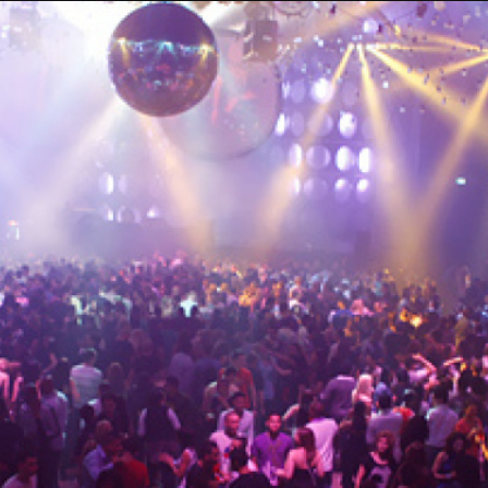
Taylor Swift officieel getrouwd met Travis
Kelce
1 month ago