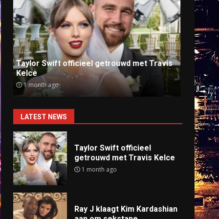
Ray J klaagt Kim Kardashian aan om
Anti
sekstape
offlin
9 months ago
9 mo
LATEST NEWS
Taylor Swift officieel
getrouwd met Travis Kelce
1 month ago
Ray J klaagt Kim Kardashian
aan om sekstape