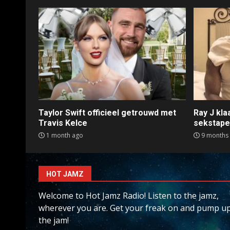
Taylor Swift officieel getrouwd met
Ray J kl
Travis Kelce
sekstap
1 month ago
9 months
HOT JAMZ
Welcome to Hot Jamz Radio! Listen to the jamz,
wherever you are. Get your freak on and pump u
the jam!