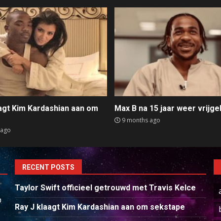
aagt Kim Kardashian aan om
Max B na 15 jaar weer vrijge
e
9 months ago
 ago
RECENT POSTS
Taylor Swift officieel getrouwd met Travis Kelce
p
Ray J klaagt Kim Kardashian aan om sekstape