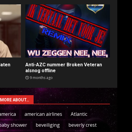
laten
Anti-AZC nummer Broken Veteran
alsnog offline
9 months ago
MORE ABOUT…
america
american airlines
Atlantic
baby shower
beveiliging
beverly crest