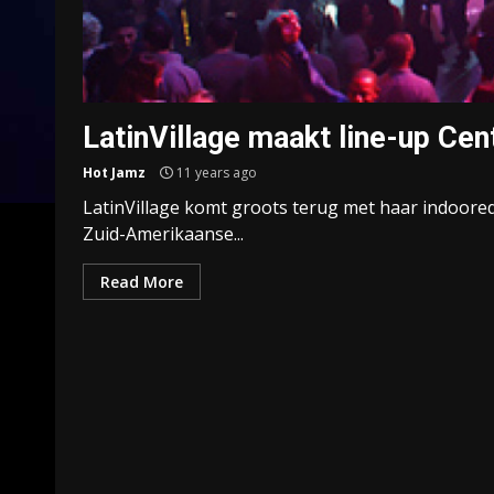
LatinVillage maakt line-up Cen
Hot Jamz
11 years ago
LatinVillage komt groots terug met haar indoore
Zuid-Amerikaanse...
Read More