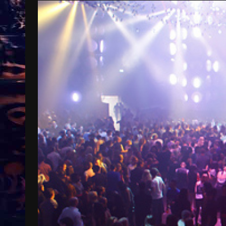
Treinkaartjes worden duurder,
abonnementen verdwijnen
9 months ago