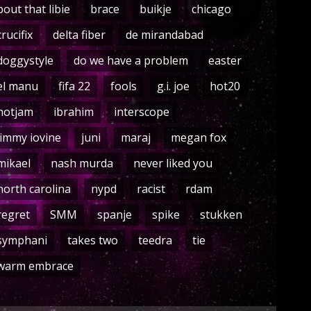
bout that libie
brace
buikje
chicago
crucifix
delta fiber
de mirandabad
doggystyle
do we have a problem
easter
el manu
fifa 22
fools
g.i. joe
hot20
hotjam
ibrahim
interscope
jimmy iovine
juni
maraj
megan fox
mikael
nash murda
never liked you
north carolina
nypd
racist
rdam
regret
SMM
spanje
spike
stukken
symphani
takes two
teedra
tie
warm embrace