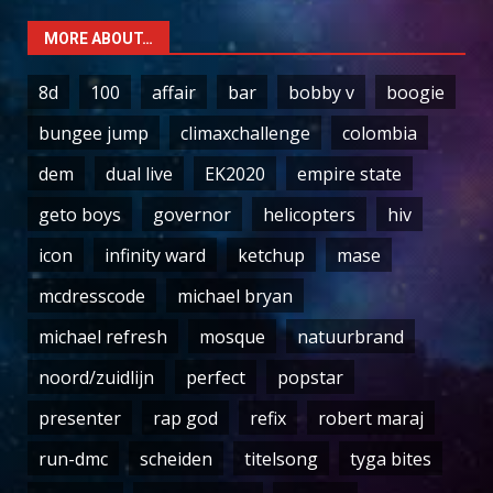
MORE ABOUT…
8d
100
affair
bar
bobby v
boogie
bungee jump
climaxchallenge
colombia
dem
dual live
EK2020
empire state
geto boys
governor
helicopters
hiv
icon
infinity ward
ketchup
mase
mcdresscode
michael bryan
michael refresh
mosque
natuurbrand
noord/zuidlijn
perfect
popstar
presenter
rap god
refix
robert maraj
run-dmc
scheiden
titelsong
tyga bites