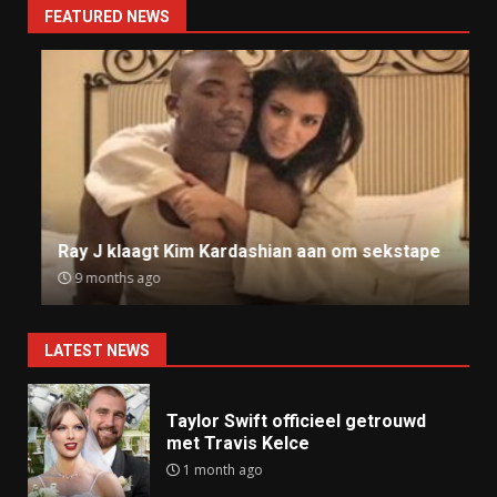
FEATURED NEWS
Ray J klaagt Kim Kardashian aan om sekstape
9 months ago
LATEST NEWS
Taylor Swift officieel getrouwd
met Travis Kelce
1 month ago