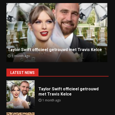
Ray J klaagt Kim Kardashian aan om sekstape
9 months ago
LATEST NEWS
Taylor Swift officieel getrouwd
met Travis Kelce
1 month ago