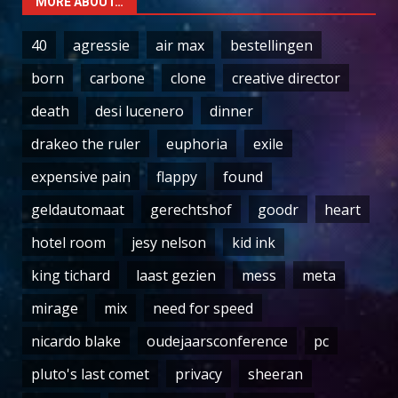
MORE ABOUT…
40
agressie
air max
bestellingen
born
carbone
clone
creative director
death
desi lucenero
dinner
drakeo the ruler
euphoria
exile
expensive pain
flappy
found
geldautomaat
gerechtshof
goodr
heart
hotel room
jesy nelson
kid ink
king tichard
laast gezien
mess
meta
mirage
mix
need for speed
nicardo blake
oudejaarsconference
pc
pluto's last comet
privacy
sheeran