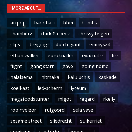
MORE ABOUT…
artpop
badr hari
bbm
bombs
chamberz
chick & cheez
chrissy teigen
clips
dreiging
dutch giant
emmys24
ethan walker
euroknaller
evacuatie
file
flight
gang starr
gaye
going home
halalsema
hitmaka
kalu uchis
kaskade
koelkast
led-scherm
lyceum
megafoodstunter
migot
regard
rkelly
robinveleor
ruigoord
sela vave
sesame street
sliedrecht
suikerriet
surviving
tami erin
thomas cook