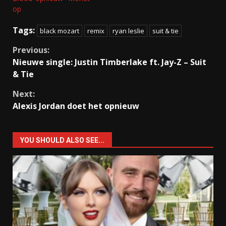
op
Tags:
black mozart
remix
ryan leslie
suit & tie
Continue
Previous:
Nieuwe single: Justin Timberlake ft. Jay-Z – Suit
Reading
& Tie
Next:
Alexis Jordan doet het opnieuw
YOU SHOULD ALSO SEE...