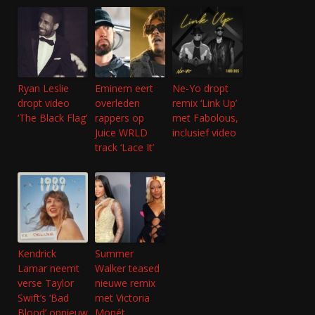
Ryan Leslie
Eminem eert
Ne-Yo dropt
dropt video
overleden
remix ‘Link Up’
‘The Black Flag’
rappers op
met Fabolous,
Juice WRLD
inclusief video
track ‘Lace It’
Kendrick
Summer
Lamar neemt
Walker teased
verse Taylor
nieuwe remix
Swift’s ‘Bad
met Victoria
Blood’ opnieuw
Monét