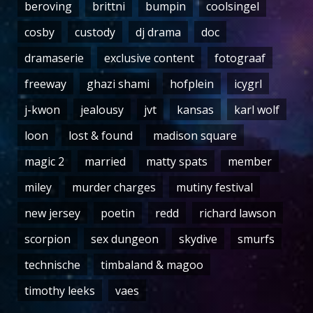
beroving
brittni
bumpin
coolsingel
cosby
custody
dj drama
doc
dramaserie
exclusive content
fotograaf
freeway
ghazi shami
hofplein
icygrl
j-kwon
jealousy
jvt
kansas
karl wolf
loon
lost & found
madison square
magic 2
married
matty spats
member
miley
murder charges
mutiny festival
new jersey
poetin
redd
richard lawson
scorpion
sex dungeon
skydive
smurfs
technische
timbaland & magoo
timothy leeks
vaes