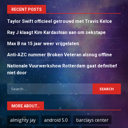
RECENT POSTS
Taylor Swift officieel getrouwd met Travis Kelce
Ray J klaagt Kim Kardashian aan om sekstape
Max B na 15 jaar weer vrijgelaten
Anti-AZC nummer Broken Veteran alsnog offline
Nationale Vuurwerkshow Rotterdam gaat definitief
niet door
Search
for:
MORE ABOUT…
almighty jay
android 5.0
barclays center