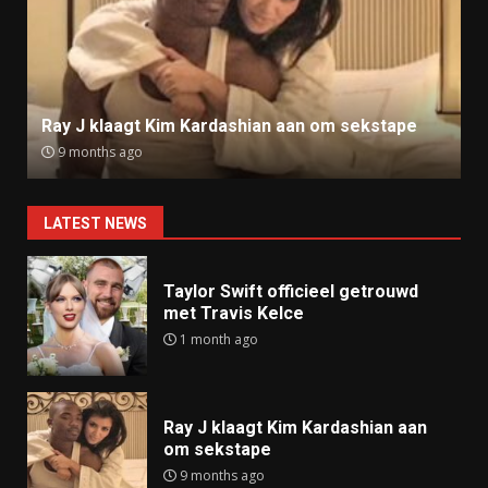
Anti-AZC nummer Broken Veteran alsnog offline
9 months ago
LATEST NEWS
Taylor Swift officieel getrouwd
met Travis Kelce
1 month ago
Ray J klaagt Kim Kardashian aan
om sekstape
9 months ago