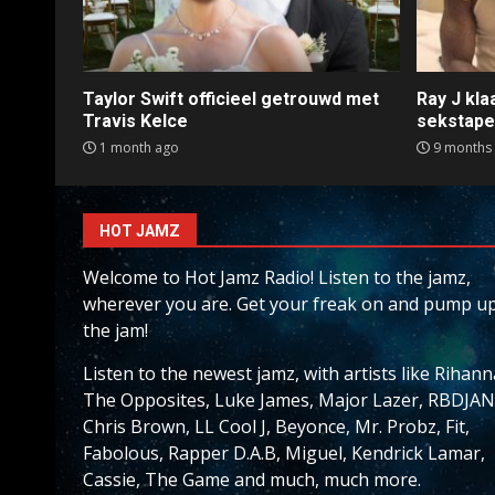
Taylor Swift officieel getrouwd met
Ray J kl
Travis Kelce
sekstap
1 month ago
9 months
HOT JAMZ
Welcome to Hot Jamz Radio! Listen to the jamz,
wherever you are. Get your freak on and pump u
the jam!
Listen to the newest jamz, with artists like Rihann
The Opposites, Luke James, Major Lazer, RBDJAN
Chris Brown, LL Cool J, Beyonce, Mr. Probz, Fit,
Fabolous, Rapper D.A.B, Miguel, Kendrick Lamar,
Cassie, The Game and much, much more.