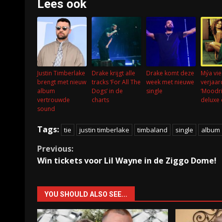
Lees ook
Justin Timberlake
Drake krijgt alle
Drake komt deze
Mýa vie
brengt met nieuw
tracks ‘For All The
week met nieuwe
verjaa
album
Dogs’ in de
single
‘Moodri
vertrouwde
charts
deluxe 
sound
Tags:
tie
justin timberlake
timbaland
single
album
Continue
Previous:
Win tickets voor Lil Wayne in de Ziggo Dome!
Reading
YOU SHOULD ALSO SEE...