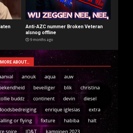
laten
Anti-AZC nummer Broken Veteran
alsnog offline
9 months ago
MORE ABOUT…
aanval
anouk
aqua
auw
bekendheid
beveiliger
blik
christina
collie buddz
continent
devin
diesel
doodsbedreiging
enrique iglesias
extra
falling or flying
fixture
habiba
halt
ice spice
ID&T
kampioen 2023