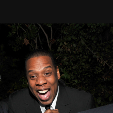
Taylor Swift officieel getrouwd met Travis
Kelce
1 month ago