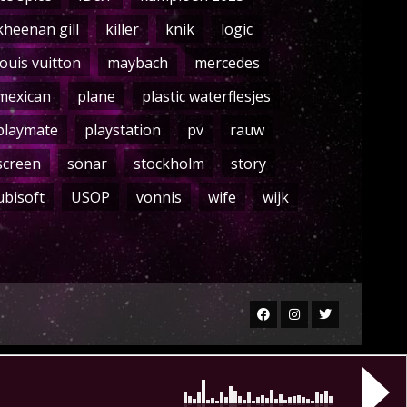
kheenan gill
killer
knik
logic
louis vuitton
maybach
mercedes
mexican
plane
plastic waterflesjes
playmate
playstation
pv
rauw
screen
sonar
stockholm
story
ubisoft
USOP
vonnis
wife
wijk
Facebook
Instagram
Twitter