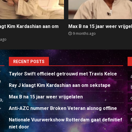
aagt Kim Kardashian aan om
Max B na 15 jaar weer vrijge
e
9 months ago
 ago
RECENT POSTS
Taylor Swift officieel getrouwd met Travis Kelce
p
Ray J klaagt Kim Kardashian aan om sekstape
Max B na 15 jaar weer vrijgelaten
a,
,
Anti-AZC nummer Broken Veteran alsnog offline
Nationale Vuurwerkshow Rotterdam gaat definitief
niet door