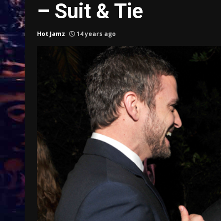
– Suit & Tie
Hot Jamz
14 years ago
Treinkaartjes worden duurder,
abonnementen verdwijnen
9 months ago