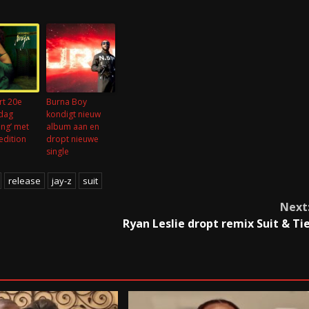
rt 20e
Burna Boy
rdag
kondigt nieuw
ng’ met
album aan en
edition
dropt nieuwe
single
release
jay-z
suit
Next
Ryan Leslie dropt remix Suit & Ti