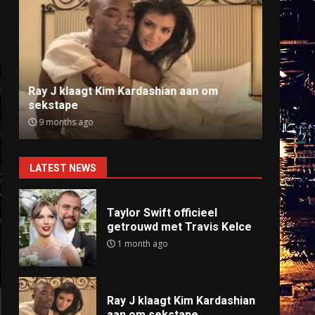
Ray J klaagt Kim Kardashian aan om
Anti
sekstape
offlin
9 months ago
9 mo
LATEST NEWS
Taylor Swift officieel
getrouwd met Travis Kelce
1 month ago
Ray J klaagt Kim Kardashian
aan om sekstape