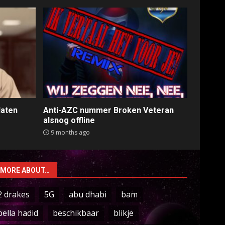
laten
Anti-AZC nummer Broken Veteran
alsnog offline
9 months ago
MORE ABOUT…
2 drakes
5G
abu dhabi
bam
bella hadid
beschikbaar
blikje