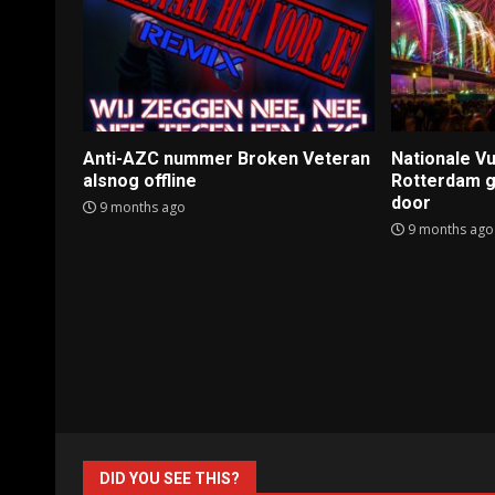
Anti-AZC nummer Broken Veteran
Nationale 
alsnog offline
Rotterdam ga
door
9 months ago
9 months ago
DID YOU SEE THIS?