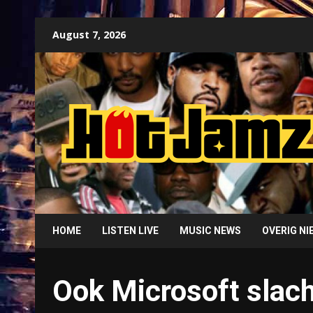
Skip
August 7, 2026
to
content
HOME
LISTEN LIVE
MUSIC NEWS
OVERIG N
Ook Microsoft slach