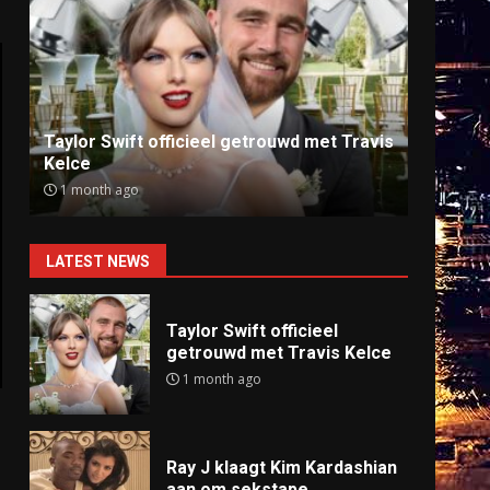
Ray J klaagt Kim Kardashian aan om
Anti
sekstape
offlin
9 months ago
9 mo
LATEST NEWS
Taylor Swift officieel
getrouwd met Travis Kelce
1 month ago
Ray J klaagt Kim Kardashian
aan om sekstape