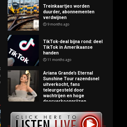
Treinkaartjes worden
duurder, abonnementen
verdwijnen
9 months ago
TikTok-deal bijna rond: deel
TikTok in Amerikaanse
handen
11 months ago
:
Ariana Grande’s Eternal
m
Sunshine Tour razendsnel
e
uitverkocht, fans
teleurgesteld door
wachtrijen en hoge
doorverkoopprijzen
11 months ago