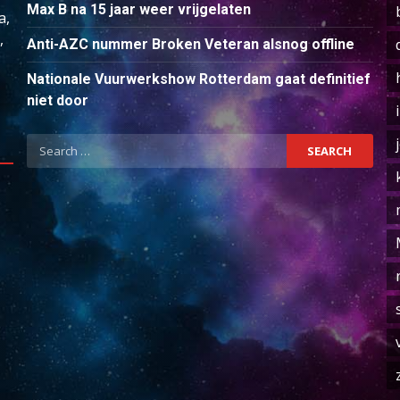
Max B na 15 jaar weer vrijgelaten
a,
,
Anti-AZC nummer Broken Veteran alsnog offline
Nationale Vuurwerkshow Rotterdam gaat definitief
niet door
Search
for: