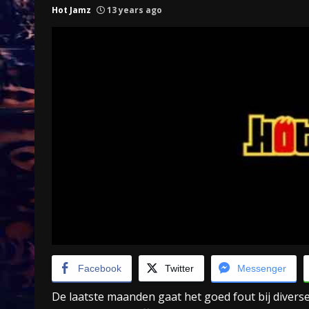
Hot Jamz
13 years ago
Treinkaartjes worden duurder,
abonnementen verdwijnen
9 months ago
Facebook
Twitter
Messenger
De laatste maanden gaat het goed fout bij divers