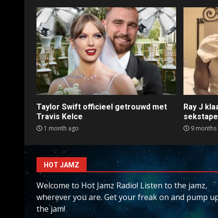
Taylor Swift officieel getrouwd met
Ray J kl
Travis Kelce
sekstap
1 month ago
9 months
HOT JAMZ
Welcome to Hot Jamz Radio! Listen to the jamz,
wherever you are. Get your freak on and pump u
the jam!