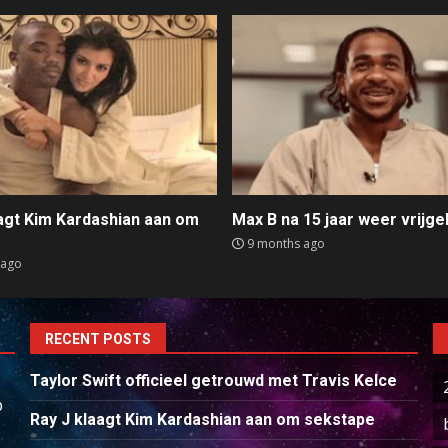
aagt Kim Kardashian aan om
Max B na 15 jaar weer vrijge
e
9 months ago
 ago
RECENT POSTS
Taylor Swift officieel getrouwd met Travis Kelce
p
Ray J klaagt Kim Kardashian aan om sekstape