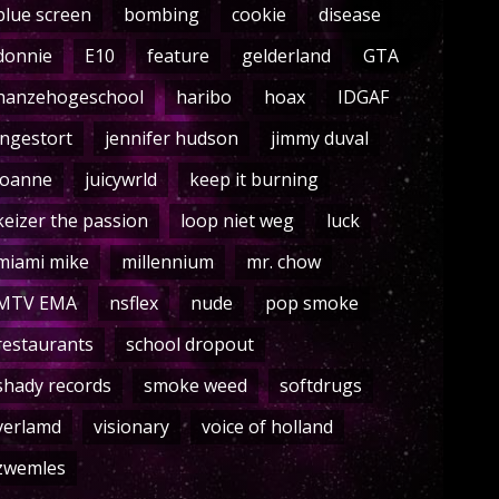
blue screen
bombing
cookie
disease
donnie
E10
feature
gelderland
GTA
hanzehogeschool
haribo
hoax
IDGAF
ingestort
jennifer hudson
jimmy duval
joanne
juicywrld
keep it burning
keizer the passion
loop niet weg
luck
miami mike
millennium
mr. chow
MTV EMA
nsflex
nude
pop smoke
restaurants
school dropout
shady records
smoke weed
softdrugs
verlamd
visionary
voice of holland
zwemles