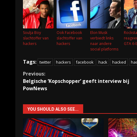
Soulja Boy
Ook Facebook
Elon Musk
Rockst
slachtoffer van
slachtoffer van
verbiedt links
reageer
hackers
hackers
naar andere
GTA 6-
social platforms
Tags:
twitter
hackers
facebook
hack
hacked
ha
Continue
Previous:
Belgische ‘Kopschopper’ geeft interview bij
Reading
PowNews
YOU SHOULD ALSO SEE...