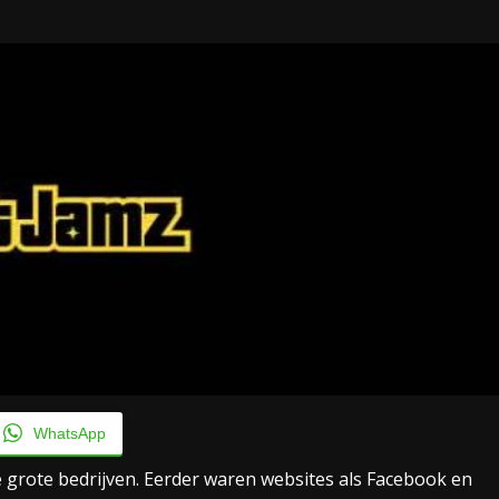
Taylor Swift officieel getrouwd met Travis
Kelce
1 month ago
WhatsApp
e grote bedrijven. Eerder waren websites als Facebook en