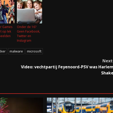
ar Games
Onder de 16?
t op lek
Geen Facebook,
beelden
Twitter en
Instagram
cker
malware
microsoft
Next
Video: vechtpartij Feyenoord-PSV was Harle
Shak