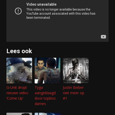
Lees ook
G-Unit dropt
Tyga
Justin Bieber
nieuwe video
aangeklaagd
niet meer op
‘Come Up’
door topless
#1
dames