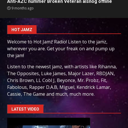
Anti-AZC nummer Broken Veteran alsnog offline
9 months ago
HOT JAMZ
Welcome to Hot Jamz Radio! Listen to the jamz,
wherever you are. Get your freak on and pump up
the jam!
Listen to the newest jamz, with artists like Rihanna,
The Opposites, Luke James, Major Lazer, RBDJAN,
Chris Brown, LL Cool J, Beyonce, Mr. Probz, Fit,
Fabolous, Rapper D.A.B, Miguel, Kendrick Lamar,
Cassie, The Game and much, much more.
LATEST VIDEO