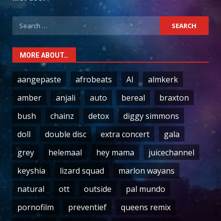
Search
for:
MORE ABOUT…
aangepaste
afrobeats
AI
almkerk
amber
anjali
auto
bereal
braxton
bush
chainz
detox
diggy simmons
doll
double disc
extra concert
gala
grey
helemaal
hey mama
juicechannel
keyshia
lizard squad
marlon wayans
natural
ott
outside
pal mundo
pornofilm
preventief
queens remix