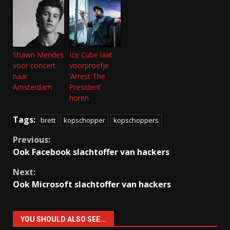
Shawn Mendes
Ice Cube laat
voor concert
voorproefje
naar
‘Arrest The
Amsterdam
President’
horen
Tags:
brett
kopschopper
kopschoppers
Continue
Previous:
Ook Facebook slachtoffer van hackers
Reading
Next:
Ook Microsoft slachtoffer van hackers
YOU SHOULD ALSO SEE...