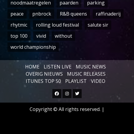
noodmaatregelen
paarden
parking
peace
pnbrock
R&B queens
raffinaderij
rhytmic
rolling loud festival
salute sir
top 100
vivid
without
world championship
HOME
LISTEN LIVE
MUSIC NEWS
OVERIG NIEUWS
MUSIC RELEASES
ITUNES TOP 50
PLAYLIST
VIDEO
Facebook
Instagram
Twitter
Copyright © All rights reserved.
|