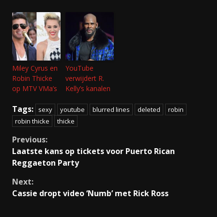
Miley Cyrus en
YouTube
Robin Thicke
verwijdert R.
op MTV VMa’s
Kelly’s kanalen
Tags:
sexy
youtube
blurred lines
deleted
robin
robin thicke
thicke
Continue
Previous:
Laatste kans op tickets voor Puerto Rican
Reading
Reggaeton Party
Next:
Cassie dropt video ‘Numb’ met Rick Ross