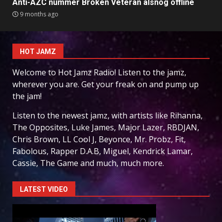
Anti-AZC nummer Broken Veteran alsnog offline
9 months ago
HOT JAMZ
Welcome to Hot Jamz Radio! Listen to the jamz,
wherever you are. Get your freak on and pump up
the jam!
Listen to the newest jamz, with artists like Rihanna,
The Opposites, Luke James, Major Lazer, RBDJAN,
Chris Brown, LL Cool J, Beyonce, Mr. Probz, Fit,
Fabolous, Rapper D.A.B, Miguel, Kendrick Lamar,
Cassie, The Game and much, much more.
LATEST VIDEO