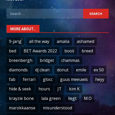
Search
for:
MORE ABOUT…
9-jarig
all the way
amalia
ashamed
bed
BET Awards 2022
boos
breed
breenbergh
bridget
chammas
diamonds
dj clean
donut
emile
ex 50
fab
ferrari
glocc
guus meeuwis
heyy
hide & seek
hours
JT
kim K
krayzie bone
lala green
liegt
M.O
marokkaanse
misunderstood