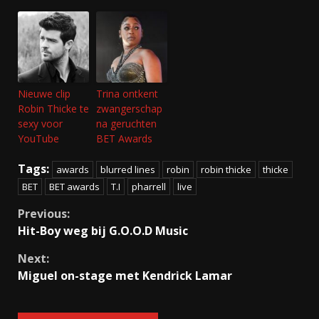
Nieuwe clip
Trina ontkent
Robin Thicke te
zwangerschap
sexy voor
na geruchten
YouTube
BET Awards
Tags:
awards
blurred lines
robin
robin thicke
thicke
BET
BET awards
T.I
pharrell
live
Continue
Previous:
Hit-Boy weg bij G.O.O.D Music
Reading
Next:
Miguel on-stage met Kendrick Lamar