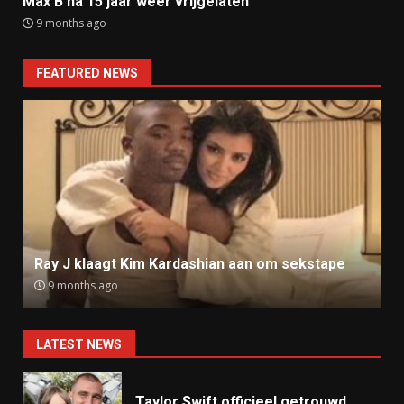
Max B na 15 jaar weer vrijgelaten
9 months ago
FEATURED NEWS
Ray J klaagt Kim Kardashian aan om sekstape
9 months ago
LATEST NEWS
Taylor Swift officieel getrouwd