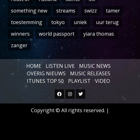
something new
streams
swizz
tamer
toestemming
tokyo
uniek
uur terug
winners
world passport
yiara thomas
zanger
HOME
LISTEN LIVE
MUSIC NEWS
OVERIG NIEUWS
MUSIC RELEASES
ITUNES TOP 50
PLAYLIST
VIDEO
Facebook
Instagram
Twitter
Copyright © All rights reserved.
|