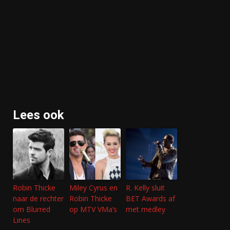
Lees ook
Robin Thicke
Miley Cyrus en
R. Kelly sluit
naar de rechter
Robin Thicke
BET Awards af
om Blurred
op MTV VMa’s
met medley
Lines