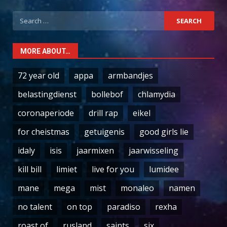
Search
for:
MORE ABOUT…
72 year old
appa
armbandjes
belastingdienst
bollebof
chlamydia
coronaperiode
drill rap
eikel
for cheistmas
getuigenis
good girls lie
idaly
isis
jaarmixen
jaarwisseling
kill bill
limiet
live for you
lumidee
mane
mega
mist
monaleo
namen
no talent
on top
paradiso
rexha
roast of
rusland
saints
six