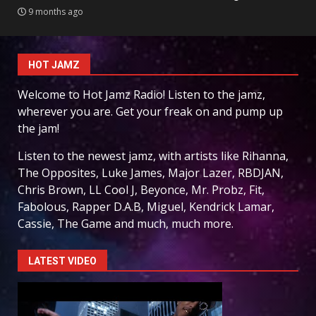
9 months ago
HOT JAMZ
Welcome to Hot Jamz Radio! Listen to the jamz,
wherever you are. Get your freak on and pump up
the jam!
Listen to the newest jamz, with artists like Rihanna,
The Opposites, Luke James, Major Lazer, RBDJAN,
Chris Brown, LL Cool J, Beyonce, Mr. Probz, Fit,
Fabolous, Rapper D.A.B, Miguel, Kendrick Lamar,
Cassie, The Game and much, much more.
LATEST VIDEO