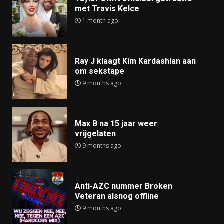
met Travis Kelce
1 month ago
Ray J klaagt Kim Kardashian aan
om sekstape
9 months ago
Max B na 15 jaar weer
vrijgelaten
9 months ago
Anti-AZC nummer Broken
Veteran alsnog offline
9 months ago