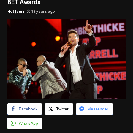
BET Awards
Hot Jamz
13 years ago
Facebook
Twitter
Messenger
WhatsApp