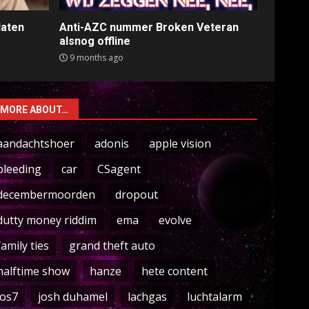
laten
Anti-AZC nummer Broken Veteran
alsnog offline
9 months ago
MORE ABOUT…
aandachtshoer
adonis
apple vision
bleeding
car
CSagent
decembermoorden
dropout
dutty money riddim
ema
evolve
family ties
grand theft auto
halftime show
hanze
hete content
ios7
josh duhamel
lachgas
luchtalarm