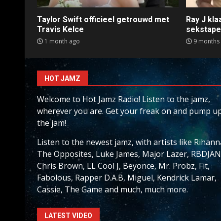
Taylor Swift officieel getrouwd met
Ray J kl
Travis Kelce
sekstap
1 month ago
9 months
HOT JAMZ
Welcome to Hot Jamz Radio! Listen to the jamz,
wherever you are. Get your freak on and pump u
the jam!
Listen to the newest jamz, with artists like Rihann
The Opposites, Luke James, Major Lazer, RBDJAN
Chris Brown, LL Cool J, Beyonce, Mr. Probz, Fit,
Fabolous, Rapper D.A.B, Miguel, Kendrick Lamar,
Cassie, The Game and much, much more.
LATEST VIDEO