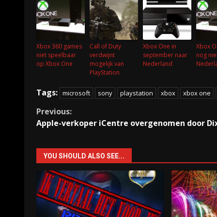
Xbox 360 games
Call of Duty
Xbox One in
Xbox O
niet speelbaar
verdwijnt
september naar
nog niet
op Xbox One
mogelijk van
Nederland
Nederl
PlayStation
Tags:
microsoft
sony
playstation
xbox
xbox one
Continue
Previous:
Apple-verkoper iCentre overgenomen door Di
Reading
YOU SHOULD ALSO SEE...