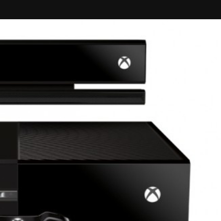
Taylor Swift officieel getrouwd met Travis
Kelce
1 month ago