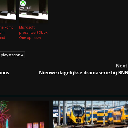
ne komt
Microsoft
 in
presenteert Xbox
and
One opnieuw
playstation 4
Next
xons
Nieuwe dagelijkse dramaserie bij BN