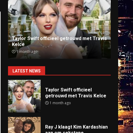
Ray J klaagt Kim Kardashian aan om
Anti
sekstape
offlin
9 months ago
9 mo
LATEST NEWS
Taylor Swift officieel
getrouwd met Travis Kelce
1 month ago
Ray J klaagt Kim Kardashian
aan om sekstape