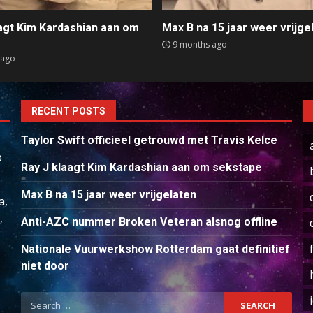
aagt Kim Kardashian aan om
Max B na 15 jaar weer vrijge
e
9 months ago
 ago
RECENT POSTS
Taylor Swift officieel getrouwd met Travis Kelce
p
Ray J klaagt Kim Kardashian aan om sekstape
Max B na 15 jaar weer vrijgelaten
a,
,
Anti-AZC nummer Broken Veteran alsnog offline
Nationale Vuurwerkshow Rotterdam gaat definitief
niet door
Search