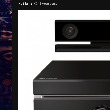
Hot Jamz
13 years ago
Treinkaartjes worden duurder,
abonnementen verdwijnen
9 months ago