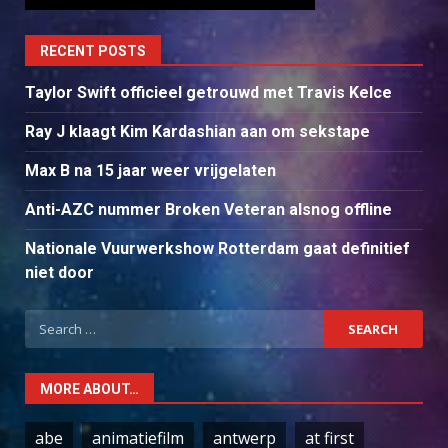
RECENT POSTS
Taylor Swift officieel getrouwd met Travis Kelce
Ray J klaagt Kim Kardashian aan om sekstape
Max B na 15 jaar weer vrijgelaten
Anti-AZC nummer Broken Veteran alsnog offline
Nationale Vuurwerkshow Rotterdam gaat definitief
niet door
Search
for:
MORE ABOUT…
abe
animatiefilm
antwerp
at first