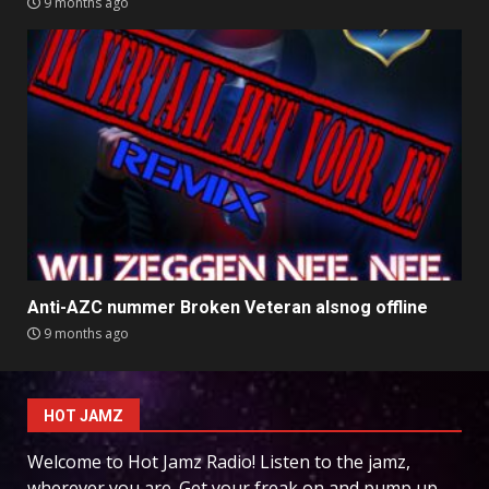
9 months ago
Anti-AZC nummer Broken Veteran alsnog offline
9 months ago
HOT JAMZ
Welcome to Hot Jamz Radio! Listen to the jamz,
wherever you are. Get your freak on and pump up