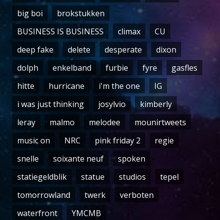
big boi
brokstukken
BUSINESS IS BUSINESS
climax
CU
deep fake
delete
desperate
dixon
dolph
enkelband
furbie
fyre
gasfles
hitte
hurricane
i'm the one
IG
i was just thinking
josylvio
kimberly
leray
malmo
melodee
mounirtweets
music on
NRC
pink friday 2
regie
snelle
soixante neuf
spoken
statiegeldblik
statue
studios
tepel
tomorrowland
twerk
verboten
waterfront
YMCMB