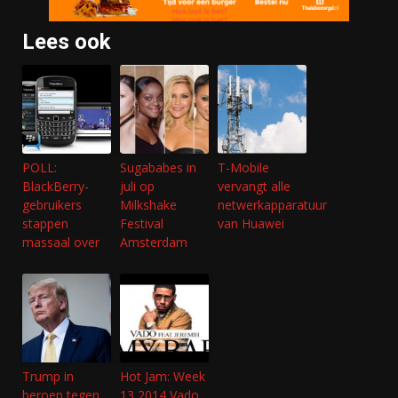
Lees ook
POLL:
Sugababes in
T-Mobile
BlackBerry-
juli op
vervangt alle
gebruikers
Milkshake
netwerkapparatuur
stappen
Festival
van Huawei
massaal over
Amsterdam
Trump in
Hot Jam: Week
beroep tegen
13 2014 Vado