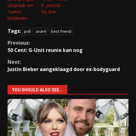
uitspraak om
ft. Jeremih –
Twitter
My Bae
blokkades
Tags:
poll
avant
best friend
Continue
Previous:
50 Cent: G-Unit reunie kan nog
Reading
Next:
Justin Bieber aangeklaagd door ex-bodyguard
YOU SHOULD ALSO SEE...