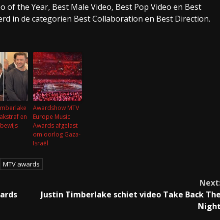
eo of the Year, Best Male Video, Best Pop Video en Best
neerd in de categoriën Best Collaboration en Best Direction.
Timberlake
Awardshow MTV
aakstraf en
Europe Music
jbewijs
Awards afgelast
om oorlog Gaza-
Israël
MTV awards
Next
wards
Justin Timberlake schiet video Take Back Th
Nigh