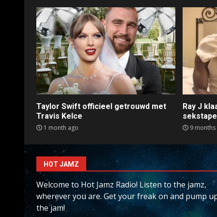
Taylor Swift officieel getrouwd met
Ray J kl
Travis Kelce
sekstap
1 month ago
9 months
HOT JAMZ
Welcome to Hot Jamz Radio! Listen to the jamz,
wherever you are. Get your freak on and pump u
the jam!