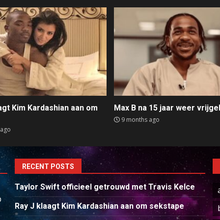
aagt Kim Kardashian aan om
Max B na 15 jaar weer vrijge
e
9 months ago
 ago
RECENT POSTS
Taylor Swift officieel getrouwd met Travis Kelce
p
Ray J klaagt Kim Kardashian aan om sekstape