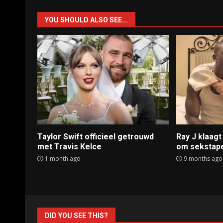
YOU SHOULD ALSO SEE...
Taylor Swift officieel getrouwd
Ray J klaag
met Travis Kelce
om sekstap
1 month ago
9 months ago
DID YOU SEE THIS?