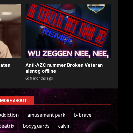
laten
Anti-AZC nummer Broken Veteran
alsnog offline
9 months ago
MORE ABOUT…
addiction
amusement park
b-brave
beatrix
bodyguards
calvin