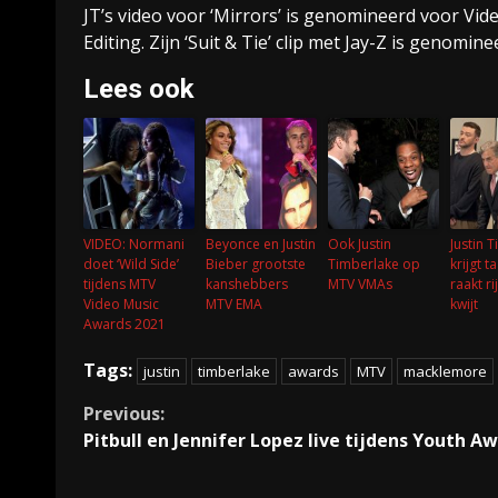
JT’s video voor ‘Mirrors’ is genomineerd voor Vid
Editing. Zijn ‘Suit & Tie’ clip met Jay-Z is genomi
Lees ook
VIDEO: Normani
Beyonce en Justin
Ook Justin
Justin 
doet ‘Wild Side’
Bieber grootste
Timberlake op
krijgt t
tijdens MTV
kanshebbers
MTV VMAs
raakt ri
Video Music
MTV EMA
kwijt
Awards 2021
Tags:
justin
timberlake
awards
MTV
macklemore
Continue
Previous:
Pitbull en Jennifer Lopez live tijdens Youth A
Reading