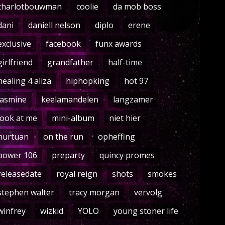
charlotbouwman
coolie
da mob boss
dani
daniell nelson
diplo
erene
exclusive
facebook
funx awards
girlfriend
grandfather
half-time
healing 4 aliza
hiphopking
hot 97
jasmine
keelamandelen
langzamer
look at me
mini-album
niet hier
nurtuan
on the run
opheffing
power 106
preparty
quincy promes
releasedate
royal reign
shots
smokes
stephen walter
tracy morgan
vervolg
winfrey
wizkid
YOLO
young stoner life