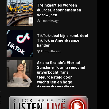
Treinkaartjes worden
duurder, abonnementen
verdwijnen
9 months ago
TikTok-deal bijna rond: deel
TikTok in Amerikaanse
handen
11 months ago
Ariana Grande’s Eternal
Sunshine Tour razendsnel
uitverkocht, fans
teleurgesteld door
wachtrijen en hoge
doorverkoopprijzen
:
11 months ago
e
t