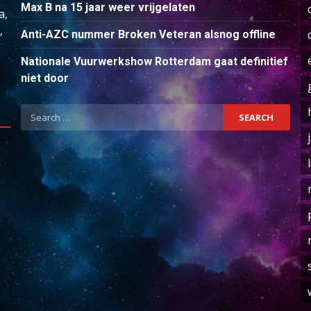
Max B na 15 jaar weer vrijgelaten
a,
,
Anti-AZC nummer Broken Veteran alsnog offline
Nationale Vuurwerkshow Rotterdam gaat definitief
niet door
Search
for: