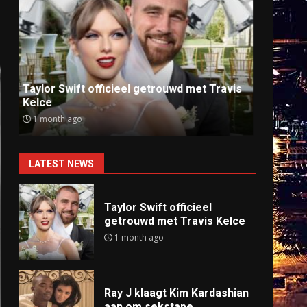
Ray J klaagt Kim Kardashian aan om
Anti
sekstape
offlin
9 months ago
9 mo
LATEST NEWS
Taylor Swift officieel
getrouwd met Travis Kelce
1 month ago
Ray J klaagt Kim Kardashian
aan om sekstape