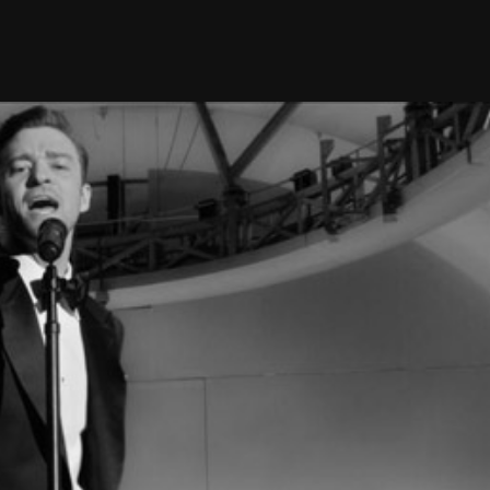
Taylor Swift officieel getrouwd met Travis
Kelce
1 month ago