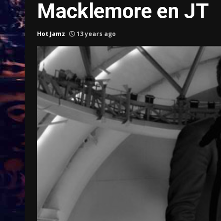
Macklemore en JT
Hot Jamz
13 years ago
Treinkaartjes worden duurder,
abonnementen verdwijnen
9 months ago