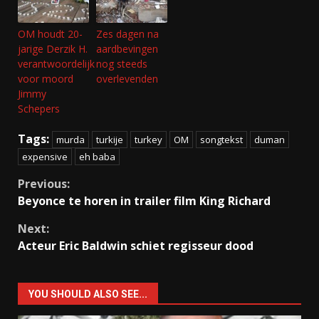
OM houdt 20-
Zes dagen na
jarige Derzik H.
aardbevingen
verantwoordelijk
nog steeds
voor moord
overlevenden
Jimmy
Schepers
Tags:
murda
turkije
turkey
OM
songtekst
duman
expensive
eh baba
Continue
Previous:
Beyonce te horen in trailer film King Richard
Reading
Next:
Acteur Eric Baldwin schiet regisseur dood
YOU SHOULD ALSO SEE...