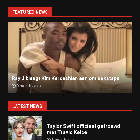
FEATURED NEWS
Ray J klaagt Kim Kardashian aan om sekstape
9 months ago
LATEST NEWS
Taylor Swift officieel getrouwd
met Travis Kelce
1 month ago