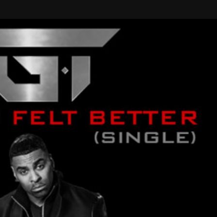
Taylor Swift officieel getrouwd met Travis
Kelce
1 month ago