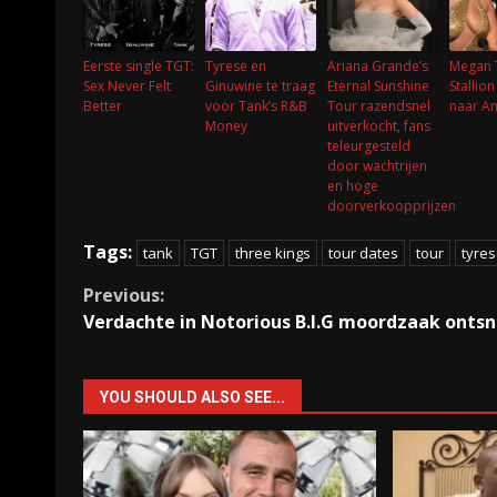
Eerste single TGT:
Tyrese en
Ariana Grande’s
Megan 
Sex Never Felt
Ginuwine te traag
Eternal Sunshine
Stallio
Better
voor Tank’s R&B
Tour razendsnel
naar A
Money
uitverkocht, fans
teleurgesteld
door wachtrijen
en hoge
doorverkoopprijzen
Tags:
tank
TGT
three kings
tour dates
tour
tyre
Continue
Previous:
Verdachte in Notorious B.I.G moordzaak onts
Reading
YOU SHOULD ALSO SEE...