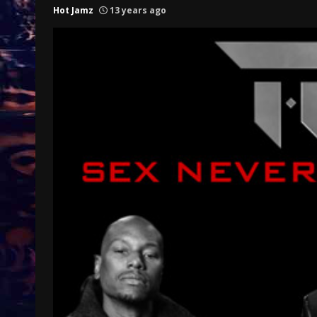
Hot Jamz
13 years ago
Treinkaartjes worden duurder,
abonnementen verdwijnen
9 months ago