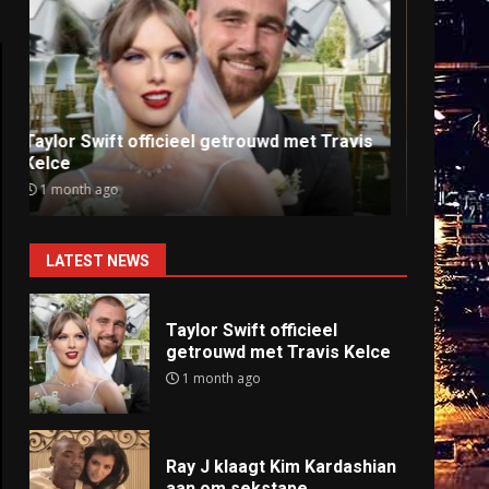
Ray J klaagt Kim Kardashian aan om
Anti
sekstape
offlin
9 months ago
9 mo
LATEST NEWS
Taylor Swift officieel
getrouwd met Travis Kelce
1 month ago
Ray J klaagt Kim Kardashian
aan om sekstape