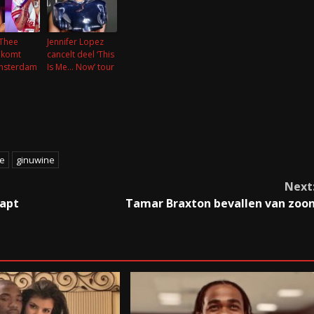
Thee
Jennifer Lopez
n komt
cancelt deel ‘This
msterdam
Is Me… Now’ tour
se
ginuwine
Next
napt
Tamar Braxton bevallen van zoo