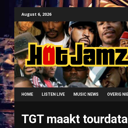
Skip
August 6, 2026
to
content
HOME
LISTEN LIVE
MUSIC NEWS
OVERIG N
TGT maakt tourdata