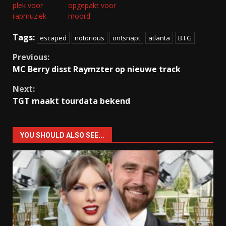
plek voor
opgepakt voor
rapmuziek
moord
Tags:
escaped
notorious
ontsnapt
atlanta
B.I.G
Continue
Previous:
MC Berry disst Raymzter op nieuwe track
Reading
Next:
TGT maakt tourdata bekend
YOU SHOULD ALSO SEE...