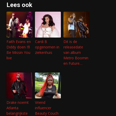
Lees ook
Faith Evans en
Cardi B
Dit is de
Diddy doen I’ll
opgenomen in
releasedate
Be Missin You
ziekenhuis
van album
live
Metro Boomin
en Future…
Drake noemt
Vriend
Atlanta
influencer
belangrijkste
Beauty Couch