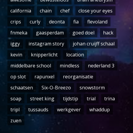
california
chain
chef
close your eyes
crips
curly
deonta
fia
flevoland
fnmeka
gaasperdam
goed doel
hack
iggy
instagram story
johan cruijff schaal
kevin
knipperlicht
location
middelbare school
mindless
nederland 3
op slot
rapunxel
reorganisatie
schaatsen
Six-O-Breezo
snowstorm
soap
street king
tijdstip
trial
trina
tripl
tussauds
werkgever
whaddup
zuen