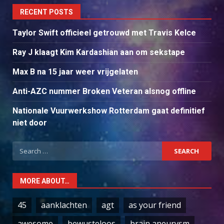
RECENT POSTS
Taylor Swift officieel getrouwd met Travis Kelce
Ray J klaagt Kim Kardashian aan om sekstape
Max B na 15 jaar weer vrijgelaten
Anti-AZC nummer Broken Veteran alsnog offline
Nationale Vuurwerkshow Rotterdam gaat definitief
niet door
Search
for:
MORE ABOUT…
45
aanklachten
agt
as your friend
awesome
bewusteloos
brain aneurysm